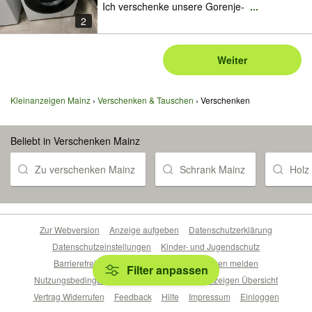
Ich verschenke unsere Gorenje-
...
2
Weiter
Kleinanzeigen Mainz
Verschenken & Tauschen
Verschenken
Beliebt in Verschenken Mainz
Zu verschenken Mainz
Schrank Mainz
Holz
Zur Webversion
Anzeige aufgeben
Datenschutzerklärung
Datenschutzeinstellungen
Kinder- und Jugendschutz
Barrierefreiheitserklärung
Sicherheitslücken melden
Filter anpassen
Nutzungsbedingungen
Beliebte Suchen
Anzeigen Übersicht
Vertrag Widerrufen
Feedback
Hilfe
Impressum
Einloggen