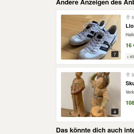
Andere Anzeigen des Anb
5
Llo
Hall
16 
7
< 40
5
Sku
Verk
10
4
Das könnte dich auch int