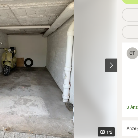
CT
3 Anz
Anzei
1
/2