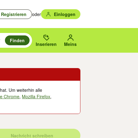
Registrieren
oder
Einloggen
Finden
en durchsuchen und mit Eingabetaste auswählen.
n um zu suchen, oder Vorschläge mit den Pfeiltasten nach oben/unten
des gewählten Orts oder PLZ.
Inserieren
Meins
hat. Um weiterhin alle
le Chrome
,
Mozilla Firefox
,
Nachricht schreiben