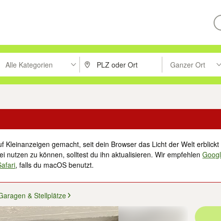
Alle Kategorien
Ganzer Ort
ken um zu suchen, oder Vorschläge mit den Pfeiltasten nach oben/unt
PLZ oder Ort eingeben. Eingabetaste drücke
Suche im Umkreis 
f Kleinanzeigen gemacht, seit dein Browser das Licht der Welt erblickt 
i nutzen zu können, solltest du ihn aktualisieren. Wir empfehlen
Goog
Safari
, falls du macOS benutzt.
Garagen & Stellplätze