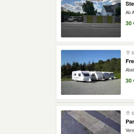
Ste
Ab A
30 
5
Fre
Abst
30 
5
Par
Verm