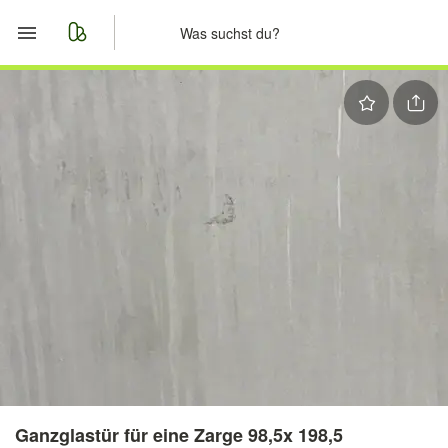
Start
Merkliste
Nachrichten
Anzeige aufgeben
Ganzglastür für eine Zarge 98,5x 198,5