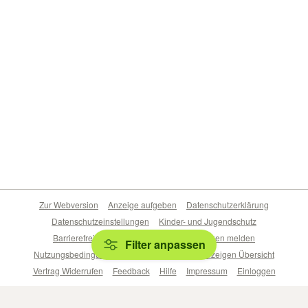
Zur Webversion
Anzeige aufgeben
Datenschutzerklärung
Datenschutzeinstellungen
Kinder- und Jugendschutz
Barrierefreiheitserklärung
Sicherheitslücken melden
Filter anpassen
Nutzungsbedingungen
Beliebte Suchen
Anzeigen Übersicht
Vertrag Widerrufen
Feedback
Hilfe
Impressum
Einloggen