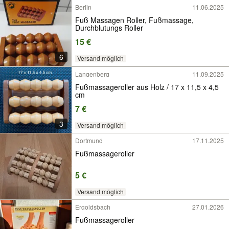
Berlin
11.06.2025
Fuß Massagen Roller, Fußmassage,
Durchblutungs Roller
15 €
6
Versand möglich
Langenberg
11.09.2025
Fußmassageroller aus Holz / 17 x 11,5 x 4,5
cm
7 €
3
Versand möglich
Dortmund
17.11.2025
Fußmassageroller
5 €
Versand möglich
Ergoldsbach
27.01.2026
Fußmassageroller