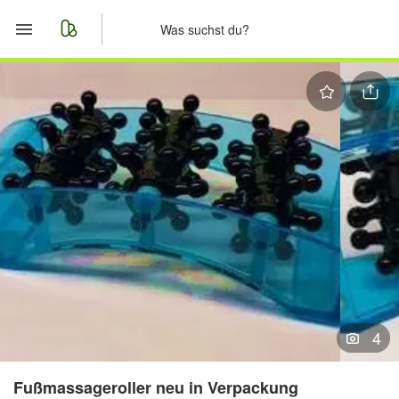
Start
Merkliste
Nachrichten
Anzeige aufgeben
4
Fußmassageroller neu in Verpackung