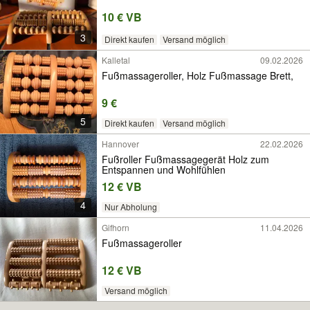
10 € VB
3
Direkt kaufen
Versand möglich
Kalletal
09.02.2026
Fußmassageroller, Holz Fußmassage Brett,
9 €
5
Direkt kaufen
Versand möglich
Hannover
22.02.2026
Fußroller Fußmassagegerät Holz zum
Entspannen und Wohlfühlen
12 € VB
4
Nur Abholung
Gifhorn
11.04.2026
Fußmassageroller
12 € VB
Versand möglich