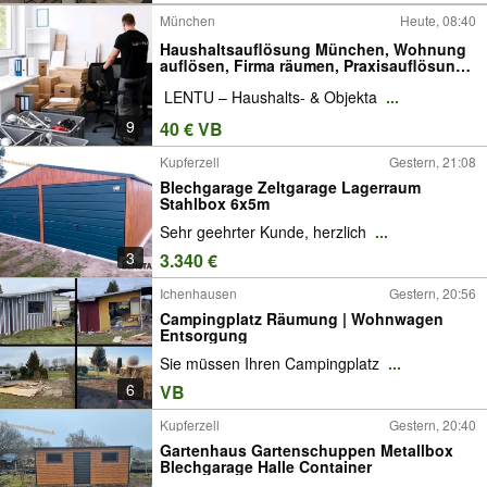
München
Heute, 08:40
Haushaltsauflösung München, Wohnung
auflösen, Firma räumen, Praxisauflösung,
Keller leer räumen, Nachlass
️ LENTU – Haushalts- & Objekta
...
9
40 € VB
Kupferzell
Gestern, 21:08
Blechgarage Zeltgarage Lagerraum
Stahlbox 6x5m
Sehr geehrter Kunde, herzlich
...
3
3.340 €
Ichenhausen
Gestern, 20:56
Campingplatz Räumung | Wohnwagen
Entsorgung
Sie müssen Ihren Campingplatz
...
6
VB
Kupferzell
Gestern, 20:40
Gartenhaus Gartenschuppen Metallbox
Blechgarage Halle Container