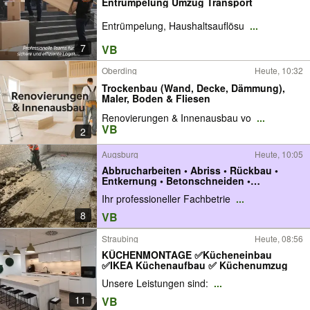
Entrümpelung Umzug Transport
Entrümpelung, Haushaltsauflösu
...
7
VB
Oberding
Heute, 10:32
Trockenbau (Wand, Decke, Dämmung),
Maler, Boden & Fliesen
Renovierungen & Innenausbau vo
...
VB
2
Augsburg
Heute, 10:05
Abbrucharbeiten • Abriss • Rückbau •
Entkernung • Betonschneiden •
Kernbohrung • Wanddurchbruch – TFW
Ihr professioneller Fachbetrie
...
Bayern
8
VB
Straubing
Heute, 08:56
KÜCHENMONTAGE ✅Kücheneinbau
✅IKEA Küchenaufbau ✅ Küchenumzug
Unsere Leistungen sind:
...
11
VB