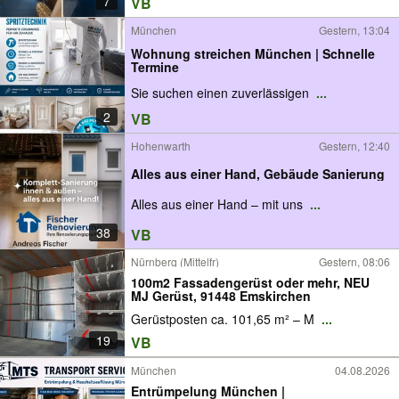
7
VB
München
Gestern, 13:04
Wohnung streichen München | Schnelle
Termine
Sie suchen einen zuverlässigen
...
2
VB
Hohenwarth
Gestern, 12:40
Alles aus einer Hand, Gebäude Sanierung
Alles aus einer Hand – mit uns
...
38
VB
Nürnberg (Mittelfr)
Gestern, 08:06
100m2 Fassadengerüst oder mehr, NEU
MJ Gerüst, 91448 Emskirchen
Gerüstposten ca. 101,65 m² – M
...
19
VB
München
04.08.2026
Entrümpelung München |