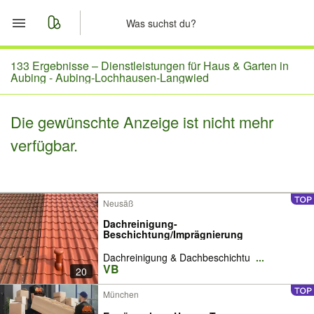
Start
133 Ergebnisse –
Dienstleistungen für Haus & Garten in
Aubing - Aubing-Lochhausen-Langwied
Merkliste
Die gewünschte Anzeige ist nicht mehr
Nachrichten
verfügbar.
Anzeige aufgeben
Neusäß
Dachreinigung-
Beschichtung/Imprägnierung
Dachreinigung & Dachbeschichtu
...
VB
20
München