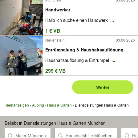
Handwerker
Hallo ich suche einen Handwerk
...
5
1 € VB
Neuenstein
03.08.2026
Entrümpelung & Haushaltsauflösung
Haushaltsauflösung & Entrümpel
...
6
299 € VB
Weiter
Kleinanzeigen
Aubing
Haus & Garten
Dienstleistungen Haus & Garten
Beliebt in Dienstleistungen Haus & Garten München
Maler München
Haushaltshilfe München
Ha