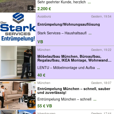
Sehr geehrter Kunde, herzlich
...
5
2.200 €
Augsburg
Gestern, 19:54
Entrümpelung/Wohnungsauflösung
Stark Services – Haushaltsaufl
...
VB
München
Gestern, 19:22
Möbelaufbau München, Büroaufbau,
Regalaufbau, IKEA Montage, Wohnwand
aufbauen
LENTU – Möbelmontage und Aufba
...
12
40 €
München
Gestern, 18:07
Entrümpelung München – schnell, sauber
und zuverlässig!
Entrümpelung München – schnell
...
2
55 € VB
Ichenhausen
Gestern, 17:44