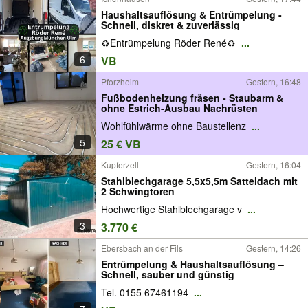
Haushaltsauflösung & Entrümpelung -
Schnell, diskret & zuverlässig
♻️Entrümpelung Röder René♻️
...
6
VB
Pforzheim
Gestern, 16:48
Fußbodenheizung fräsen - Staubarm &
ohne Estrich-Ausbau Nachrüsten
Wohlfühlwärme ohne Baustellenz
...
5
25 € VB
Kupferzell
Gestern, 16:04
Stahlblechgarage 5,5x5,5m Satteldach mit
2 Schwingtoren
Hochwertige Stahlblechgarage v
...
3
3.770 €
Ebersbach an der Fils
Gestern, 14:26
Entrümpelung & Haushaltsauflösung –
Schnell, sauber und günstig
Tel. 0155 67461194
...