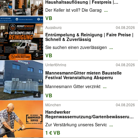
Haushaltsauflösung | Festpreis |
Kostenlose Besichtigung
Der Keller ist voll? Die Garag
...
VB
Augsburg
04.08.2026
Entrümpelung & Reinigung | Faire Preise |
Schnell & Zuverlässig
Sie suchen einen zuverlässigen
...
5
VB
Unterföhring
04.08.2026
MannesmannGitter mieten Baustelle
Festival Veranstaltung Absperru
Mannesmann Gitter verzinkt
...
4
VB
München
04.08.2026
Handwerker
Regenwassernutzung/Gartenbewässerung
/Erdtankinstallation
Zur Verstärkung unseres Servic
...
1 € VB