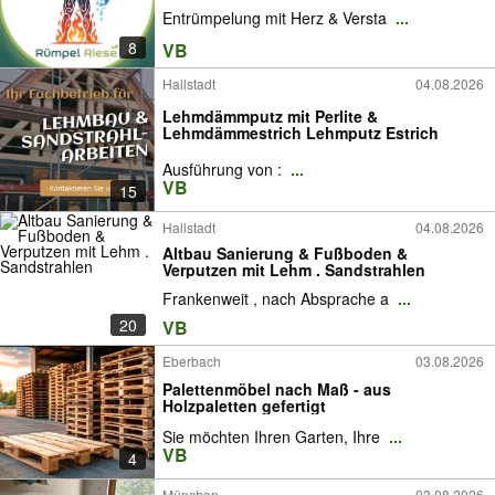
Entrümpelung mit Herz & Versta
...
8
VB
Hallstadt
04.08.2026
Lehmdämmputz mit Perlite &
Lehmdämmestrich Lehmputz Estrich
Ausführung von :
...
VB
15
Hallstadt
04.08.2026
Altbau Sanierung & Fußboden &
Verputzen mit Lehm . Sandstrahlen
Frankenweit , nach Absprache a
...
20
VB
Eberbach
03.08.2026
Palettenmöbel nach Maß - aus
Holzpaletten gefertigt
Sie möchten Ihren Garten, Ihre
...
VB
4
München
03.08.2026