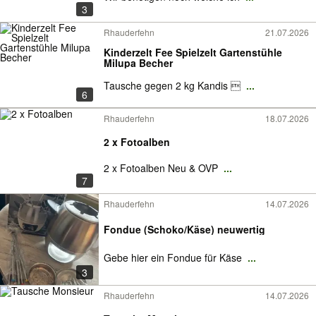
3
Rhauderfehn
21.07.2026
Kinderzelt Fee Spielzelt Gartenstühle
Milupa Becher
Tausche gegen 2 kg Kandis 
...
6
Rhauderfehn
18.07.2026
2 x Fotoalben
2 x Fotoalben Neu & OVP
...
7
Rhauderfehn
14.07.2026
Fondue (Schoko/Käse) neuwertig
Gebe hier ein Fondue für Käse
...
3
Rhauderfehn
14.07.2026