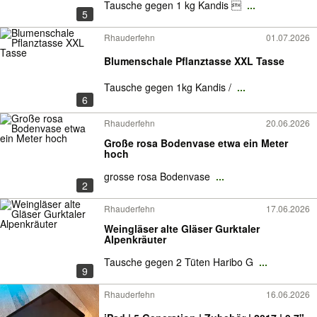
Tausche gegen 1 kg Kandis 
...
5
Rhauderfehn
01.07.2026
Blumenschale Pflanztasse XXL Tasse
Tausche gegen 1kg Kandis /
...
6
Rhauderfehn
20.06.2026
Große rosa Bodenvase etwa ein Meter
hoch
grosse rosa Bodenvase
...
2
Rhauderfehn
17.06.2026
Weingläser alte Gläser Gurktaler
Alpenkräuter
Tausche gegen 2 Tüten Haribo G
...
9
Rhauderfehn
16.06.2026