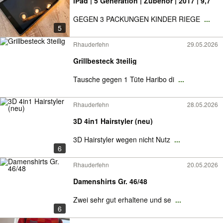
iPad | 5 Generation | Zubehör | 2017 | 9,7"
GEGEN 3 PACKUNGEN KINDER RIEGE
...
5
Rhauderfehn
29.05.2026
Grillbesteck 3teilig
Tausche gegen 1 Tüte Haribo di
...
Rhauderfehn
28.05.2026
3D 4in1 Hairstyler (neu)
3D Hairstyler wegen nicht Nutz
...
6
Rhauderfehn
20.05.2026
Damenshirts Gr. 46/48
Zwei sehr gut erhaltene und se
...
6