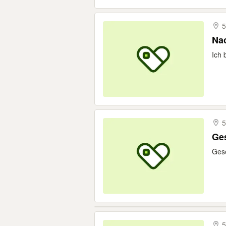
5
Nac
Ich 
5
Ges
Gese
5