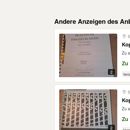
Andere Anzeigen des Anb
5
Kop
Zu s
Zu
2
Ver
5
Ko
Zu s
Zu
2
Ver