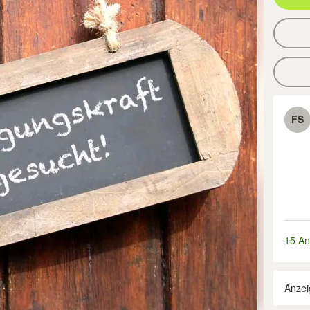
FS
15 An
Anzei