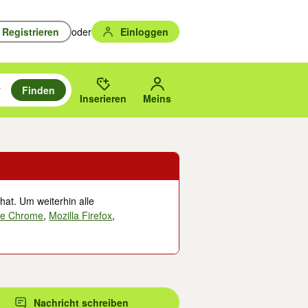
Registrieren
oder
Einloggen
Finden
en durchsuchen und mit Eingabetaste auswählen.
n um zu suchen, oder Vorschläge mit den Pfeiltasten nach oben/unten
des gewählten Orts oder PLZ.
Inserieren
Meins
hat. Um weiterhin alle
le Chrome
,
Mozilla Firefox
,
Nachricht schreiben