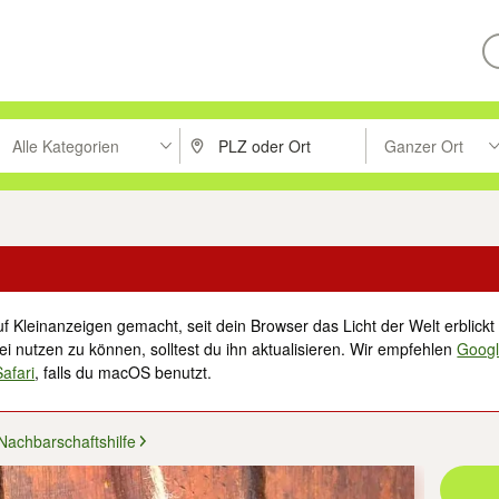
Alle Kategorien
Ganzer Ort
ken um zu suchen, oder Vorschläge mit den Pfeiltasten nach oben/unt
PLZ oder Ort eingeben. Eingabetaste drücke
Suche im Umkreis 
f Kleinanzeigen gemacht, seit dein Browser das Licht der Welt erblickt 
i nutzen zu können, solltest du ihn aktualisieren. Wir empfehlen
Goog
Safari
, falls du macOS benutzt.
Nachbarschaftshilfe