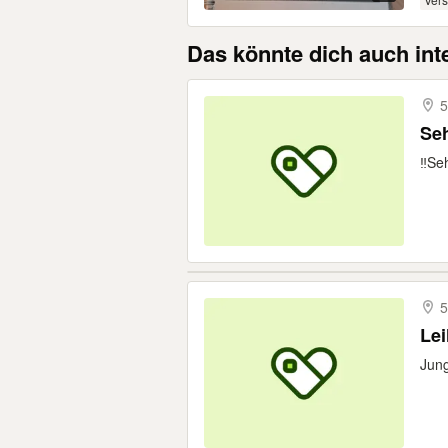
Das könnte dich auch int
5
Seh
‼️Se
5
Lei
Jung