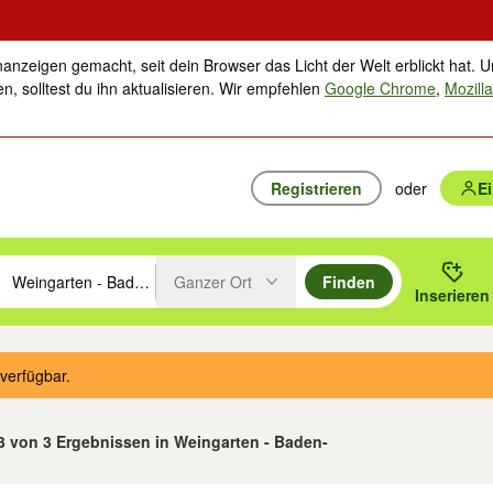
nanzeigen gemacht, seit dein Browser das Licht der Welt erblickt hat. U
n, solltest du ihn aktualisieren. Wir empfehlen
Google Chrome
,
Mozilla
Registrieren
oder
E
Ganzer Ort
Finden
hläge mit den Pfeiltasten nach oben/unten durchsuchen und mit Einga
 oder Ort eingeben. Eingabetaste drücken um zu suchen, oder Vorschl
Inserieren
Suche im Umkreis des gewählten Orts oder PLZ
verfügbar.
 3 von 3 Ergebnissen in Weingarten - Baden-