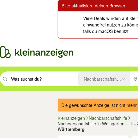
Bitte aktualisiere deinen Browser
Viele Deals wurden auf Klei
einwandfrei nutzen zu könne
falls du macOS benutzt.
Nachbarschaftshilfe
Suchbegriff eingeben. Eingabetaste drücken um zu suchen, oder Vorsc
PLZ
Die gewünschte Anzeige ist nicht mehr 
Kleinanzeigen
Nachbarschaftshilfe
Nachbarschaftshilfe in Weingarten
1 -
Württemberg