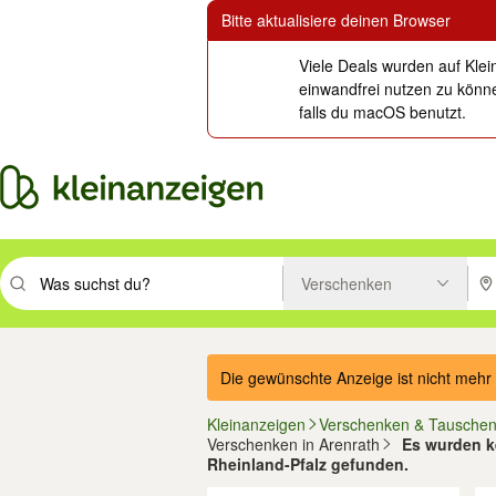
Bitte aktualisiere deinen Browser
Viele Deals wurden auf Klei
einwandfrei nutzen zu könne
falls du macOS benutzt.
Verschenken
Suchbegriff eingeben. Eingabetaste drücken um zu suchen, oder Vorsc
PLZ
Die gewünschte Anzeige ist nicht mehr 
Kleinanzeigen
Verschenken & Tausche
Verschenken in Arenrath
Es wurden ke
Rheinland-Pfalz gefunden.