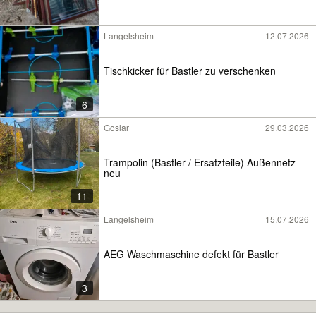
Langelsheim
12.07.2026
Tischkicker für Bastler zu verschenken
6
Goslar
29.03.2026
Trampolin (Bastler / Ersatzteile) Außennetz
neu
11
Langelsheim
15.07.2026
AEG Waschmaschine defekt für Bastler
3