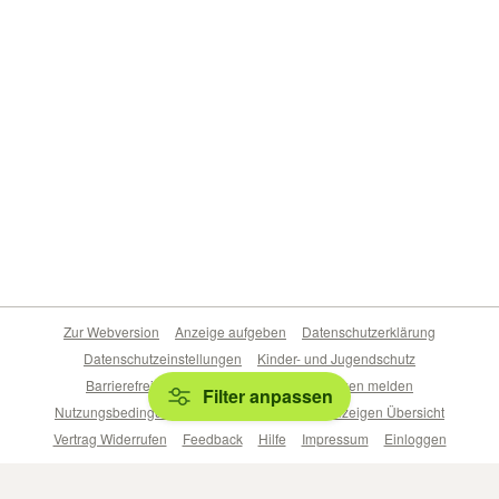
Zur Webversion
Anzeige aufgeben
Datenschutzerklärung
Datenschutzeinstellungen
Kinder- und Jugendschutz
Barrierefreiheitserklärung
Sicherheitslücken melden
Filter anpassen
Nutzungsbedingungen
Beliebte Suchen
Anzeigen Übersicht
Vertrag Widerrufen
Feedback
Hilfe
Impressum
Einloggen