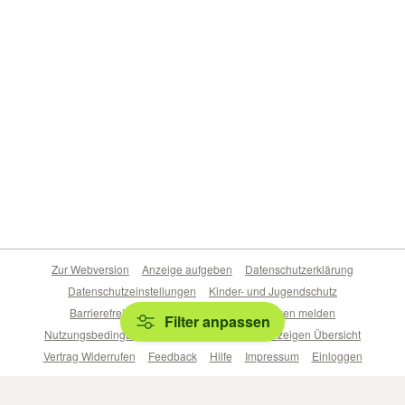
Zur Webversion
Anzeige aufgeben
Datenschutzerklärung
Datenschutzeinstellungen
Kinder- und Jugendschutz
Barrierefreiheitserklärung
Sicherheitslücken melden
Filter anpassen
Nutzungsbedingungen
Beliebte Suchen
Anzeigen Übersicht
Vertrag Widerrufen
Feedback
Hilfe
Impressum
Einloggen