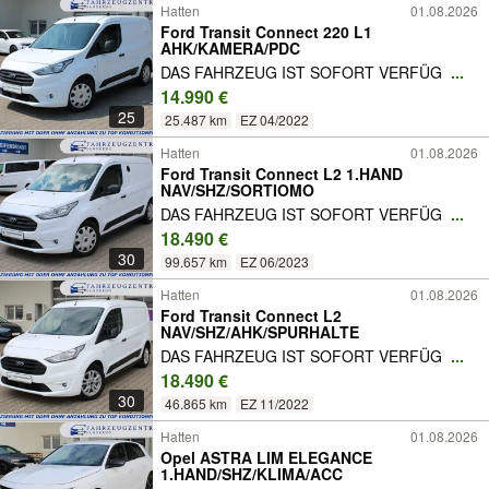
Hatten
01.08.2026
Ford Transit Connect 220 L1
AHK/KAMERA/PDC
DAS FAHRZEUG IST SOFORT VERFÜG
...
14.990 €
25
25.487 km
EZ 04/2022
Hatten
01.08.2026
Ford Transit Connect L2 1.HAND
NAV/SHZ/SORTIOMO
DAS FAHRZEUG IST SOFORT VERFÜG
...
18.490 €
30
99.657 km
EZ 06/2023
Hatten
01.08.2026
Ford Transit Connect L2
NAV/SHZ/AHK/SPURHALTE
DAS FAHRZEUG IST SOFORT VERFÜG
...
18.490 €
30
46.865 km
EZ 11/2022
Hatten
01.08.2026
Opel ASTRA LIM ELEGANCE
1.HAND/SHZ/KLIMA/ACC