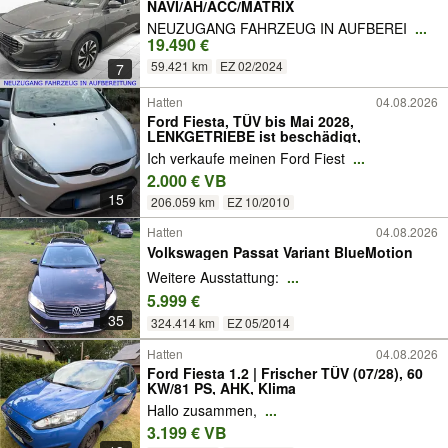
NAVI/AH/ACC/MATRIX
NEUZUGANG FAHRZEUG IN AUFBEREI
...
19.490 €
59.421 km
EZ 02/2024
7
Hatten
04.08.2026
Ford Fiesta, TÜV bis Mai 2028,
LENKGETRIEBE ist beschädigt,
Ich verkaufe meinen Ford Fiest
...
2.000 € VB
15
206.059 km
EZ 10/2010
Hatten
04.08.2026
Volkswagen Passat Variant BlueMotion
Weitere Ausstattung:
...
5.999 €
35
324.414 km
EZ 05/2014
Hatten
04.08.2026
Ford Fiesta 1.2 | Frischer TÜV (07/28), 60
KW/81 PS, AHK, Klima
Hallo zusammen,
...
3.199 € VB