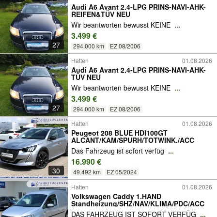
Audi A6 Avant 2.4-LPG PRINS-NAVI-AHK-
REIFEN&TÜV NEU
Wir beantworten bewusst KEINE
...
3.499 €
27
294.000 km
EZ 08/2006
Hatten
01.08.2026
Audi A6 Avant 2.4-LPG PRINS-NAVI-AHK-
TÜV NEU
Wir beantworten bewusst KEINE
...
3.499 €
27
294.000 km
EZ 08/2006
Hatten
01.08.2026
Peugeot 208 BLUE HDI100GT
ALCANT/KAM/SPURH/TOTWINK./ACC
Das Fahrzeug ist sofort verfüg
...
16.990 €
30
49.492 km
EZ 05/2024
Hatten
01.08.2026
Volkswagen Caddy 1.HAND
Standheizung/SHZ/NAV/KLIMA/PDC/ACC
DAS FAHRZEUG IST SOFORT VERFÜG
...