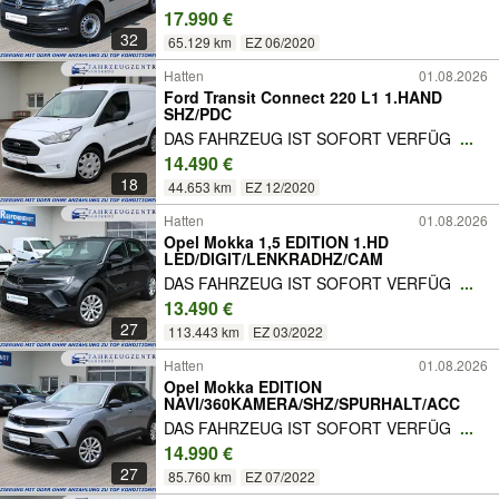
17.990 €
32
65.129 km
EZ 06/2020
Hatten
01.08.2026
Ford Transit Connect 220 L1 1.HAND
SHZ/PDC
DAS FAHRZEUG IST SOFORT VERFÜG
...
14.490 €
18
44.653 km
EZ 12/2020
Hatten
01.08.2026
Opel Mokka 1,5 EDITION 1.HD
LED/DIGIT/LENKRADHZ/CAM
DAS FAHRZEUG IST SOFORT VERFÜG
...
13.490 €
27
113.443 km
EZ 03/2022
Hatten
01.08.2026
Opel Mokka EDITION
NAVI/360KAMERA/SHZ/SPURHALT/ACC
DAS FAHRZEUG IST SOFORT VERFÜG
...
14.990 €
27
85.760 km
EZ 07/2022