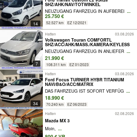
SHZ/AHK/NAV/TOTWINKEL
NEUZUGANG FAHRZEUG IN AUFBEREI
...
25.750 €
52.527 km
EZ 12/2021
14
Hatten
03.08.2026
Volkswagen Touran COMFORTL
SHZ/ACC/AHK/MASS./KAMERA/KEYLESS
NEUZUGANG FAHRZEUG IN ANLIEFER
...
21.990 €
7
108.311 km
EZ 01/2023
Hatten
03.08.2026
Ford Focus TURNIER HYBR TITANIUM
NAVI/B&O/ACC/MATRIX
DAS FAHRZEUG IST SOFORT VERFÜG
...
18.990 €
34
70.240 km
EZ 06/2023
Hatten
02.08.2026
Mazda MX 3
Moin,
...
800 € VB