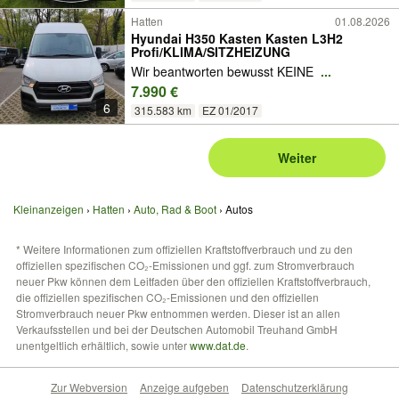
Hatten
01.08.2026
Hyundai H350 Kasten Kasten L3H2
Profi/KLIMA/SITZHEIZUNG
Wir beantworten bewusst KEINE
...
7.990 €
6
315.583 km
EZ 01/2017
Weiter
Kleinanzeigen
Hatten
Auto, Rad & Boot
Autos
* Weitere Informationen zum offiziellen Kraftstoffverbrauch und zu den
offiziellen spezifischen CO₂-Emissionen und ggf. zum Stromverbrauch
neuer Pkw können dem Leitfaden über den offiziellen Kraftstoffverbrauch,
die offiziellen spezifischen CO₂-Emissionen und den offiziellen
Stromverbrauch neuer Pkw entnommen werden. Dieser ist an allen
Verkaufsstellen und bei der Deutschen Automobil Treuhand GmbH
unentgeltlich erhältlich, sowie unter
www.dat.de
.
Zur Webversion
Anzeige aufgeben
Datenschutzerklärung