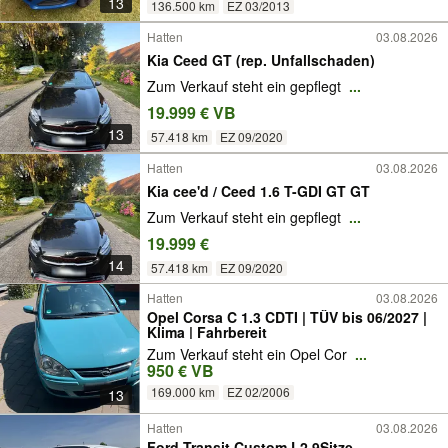
13
136.500 km
EZ 03/2013
Hatten
03.08.2026
Kia Ceed GT (rep. Unfallschaden)
Zum Verkauf steht ein gepflegt
...
19.999 € VB
13
57.418 km
EZ 09/2020
Hatten
03.08.2026
Kia cee'd / Ceed 1.6 T-GDI GT GT
Zum Verkauf steht ein gepflegt
...
19.999 €
14
57.418 km
EZ 09/2020
Hatten
03.08.2026
Opel Corsa C 1.3 CDTI | TÜV bis 06/2027 |
Klima | Fahrbereit
Zum Verkauf steht ein Opel Cor
...
950 € VB
169.000 km
EZ 02/2006
13
Hatten
03.08.2026
Ford Transit Custom L2 9Sitze