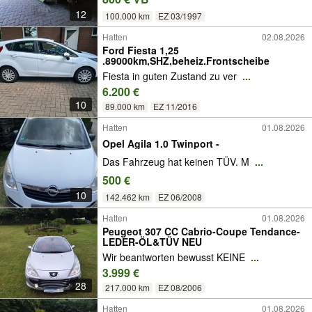
12
100.000 km
EZ 03/1997
Hatten
02.08.2026
Ford Fiesta 1,25
.89000km,SHZ,beheiz.Frontscheibe
Fiesta in guten Zustand zu ver
...
6.200 €
10
89.000 km
EZ 11/2016
Hatten
01.08.2026
Opel Agila 1.0 Twinport -
Das Fahrzeug hat keinen TÜV. M
...
500 €
10
142.462 km
EZ 06/2008
Hatten
01.08.2026
Peugeot 307 CC Cabrio-Coupe Tendance-
LEDER-ÖL&TÜV NEU
Wir beantworten bewusst KEINE
...
3.999 €
28
217.000 km
EZ 08/2006
Hatten
01.08.2026