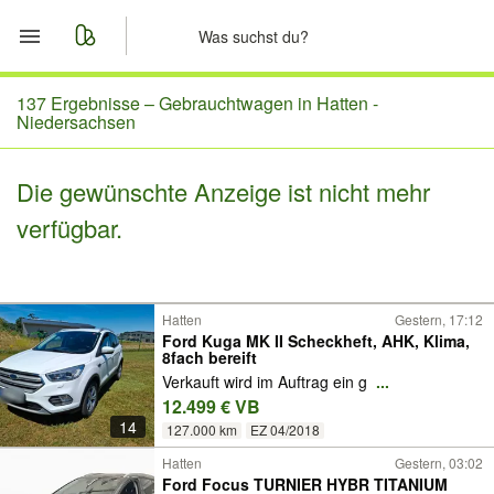
Start
137 Ergebnisse –
Gebrauchtwagen in Hatten -
Niedersachsen
Merkliste
Die gewünschte Anzeige ist nicht mehr
Nachrichten
verfügbar.
Anzeige aufgeben
Hatten
Gestern, 17:12
Ford Kuga MK II Scheckheft, AHK, Klima,
8fach bereift
Verkauft wird im Auftrag ein g
...
12.499 € VB
14
127.000 km
EZ 04/2018
Hatten
Gestern, 03:02
Ford Focus TURNIER HYBR TITANIUM