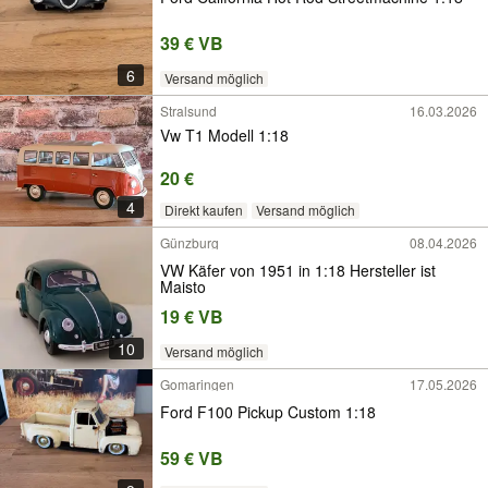
39 € VB
6
Versand möglich
Stralsund
16.03.2026
Vw T1 Modell 1:18
20 €
4
Direkt kaufen
Versand möglich
Günzburg
08.04.2026
VW Käfer von 1951 in 1:18 Hersteller ist
Maisto
19 € VB
10
Versand möglich
Gomaringen
17.05.2026
Ford F100 Pickup Custom 1:18
59 € VB