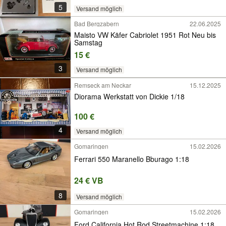
5
Versand möglich
Bad Bergzabern
22.06.2025
Maisto VW Käfer Cabriolet 1951 Rot Neu bis
Samstag
15 €
3
Versand möglich
Remseck am Neckar
15.12.2025
Diorama Werkstatt von Dickie 1/18
100 €
4
Versand möglich
Gomaringen
15.02.2026
Ferrari 550 Maranello Bburago 1:18
24 € VB
8
Versand möglich
Gomaringen
15.02.2026
Ford California Hot Rod Streetmachine 1:18