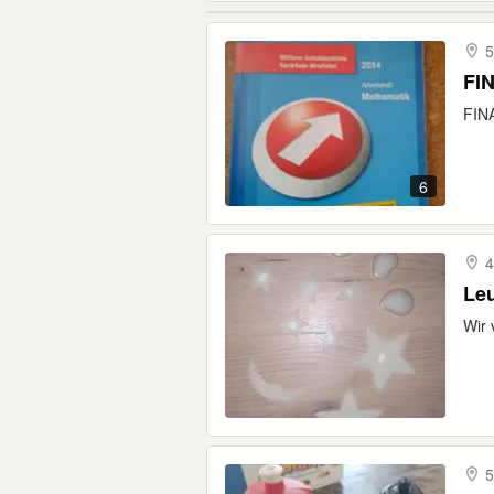
FIN
FINA
6
4
Le
Wir 
5