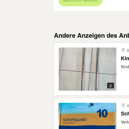
Nachricht senden
Andere Anzeigen des Anb
4
Kin
Kind
2
4
Sch
Verk