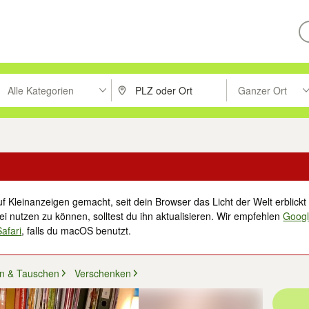
Alle Kategorien
Ganzer Ort
ken um zu suchen, oder Vorschläge mit den Pfeiltasten nach oben/unt
PLZ oder Ort eingeben. Eingabetaste drücke
Suche im Umkreis 
f Kleinanzeigen gemacht, seit dein Browser das Licht der Welt erblickt 
i nutzen zu können, solltest du ihn aktualisieren. Wir empfehlen
Goog
Safari
, falls du macOS benutzt.
n & Tauschen
Verschenken