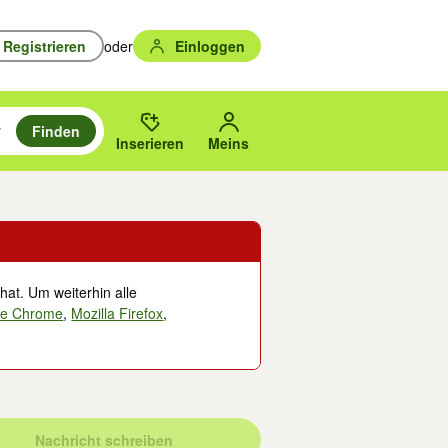
Registrieren
oder
Einloggen
Finden
en durchsuchen und mit Eingabetaste auswählen.
n um zu suchen, oder Vorschläge mit den Pfeiltasten nach oben/unten
des gewählten Orts oder PLZ.
Inserieren
Meins
hat. Um weiterhin alle
le Chrome
,
Mozilla Firefox
,
Nachricht schreiben