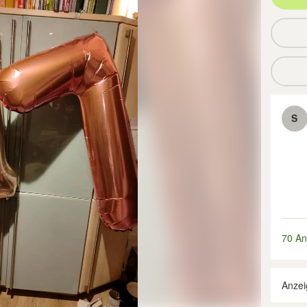
S
70 An
Anzei