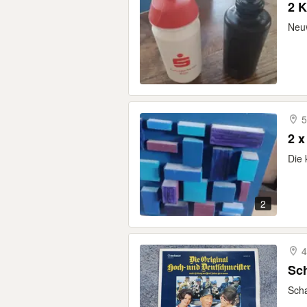
2 K
Neuw
5
2 x
Die 
2
4
Sch
Scha