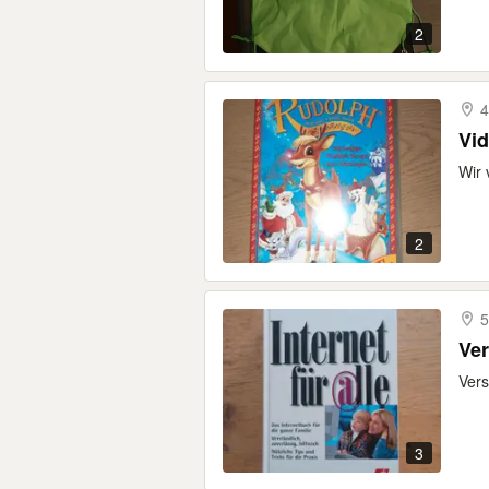
2
4
Vid
Wir 
2
5
Ver
Vers
3