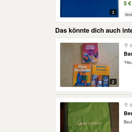
5 €
3
Ver
Das könnte dich auch int
Ba
"Heu
2
5
Beu
Beut