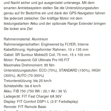
und Nacht sicher und gut ausgerüstet unterwegs. Mit dem
smarten Antriebssystem stellen Sie die Unterstützungsstufen
genau auf Ihr Bedürfnis ein und dank der GPS-Navigation fahren
Sie jederzeit zielsicher. Der kräftige Motor mit dem
leistungsstarken Akku und der optionale Range Extender bringen
Sie locker ans Ziel
Rahmenmaterial: Aluminium
Rahmeneigenschaften: Engineered by FLYER, Interne
Kabelführung, Hydrogeformter Rahmen, 10 x 135 mm
Gabel: SR Suntour Mobie25 Coil, 75 mm, 15 x 100 mm
Motor: Panasonic GX Ultimate Pro HS FIT
Maximales Drehmoment: 95 Nm
Unterstützungsstufen: ECO (70%), STANDARD (150%), HIGH
(300%), AUTO (70-300%)
Tretunterstützung: bis 25 km/h
Schiebehilfe: bis 6 km/h
Akku: FIB 750 (750 Wh / 20,1 Ah / 36 V)
Ladegerät: FIT Fast Charger 6A 36V
Display: FIT Comfort DSP1-L (3.5" Farbdisplay)
Remote: FIT Remote Basic