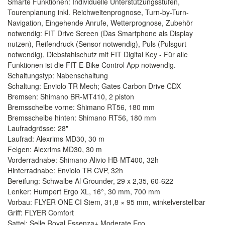
Smarte Funktionen: Individuelle Unterstützungsstufen,
Tourenplanung inkl. Reichweitenprognose, Turn-by-Turn-
Navigation, Eingehende Anrufe, Wetterprognose, Zubehör
notwendig: FIT Drive Screen (Das Smartphone als Display
nutzen), Reifendruck (Sensor notwendig), Puls (Pulsgurt
notwendig), Diebstahlschutz mit FIT Digital Key - Für alle
Funktionen ist die FIT E-Bike Control App notwendig.
Schaltungstyp: Nabenschaltung
Schaltung: Enviolo TR Mech; Gates Carbon Drive CDX
Bremsen: Shimano BR-MT410, 2 piston
Bremsscheibe vorne: Shimano RT56, 180 mm
Bremsscheibe hinten: Shimano RT56, 180 mm
Laufradgrösse: 28"
Laufrad: Alexrims MD30, 30 m
Felgen: Alexrims MD30, 30 m
Vorderradnabe: Shimano Alivio HB-MT400, 32h
Hinterradnabe: Enviolo TR CVP, 32h
Bereifung: Schwalbe Al Grounder, 29 x 2,35, 60-622
Lenker: Humpert Ergo XL, 16°, 30 mm, 700 mm
Vorbau: FLYER ONE CI Stem, 31,8 × 95 mm, winkelverstellbar
Griff: FLYER Comfort
Sattel: Selle Royal Essenza+ Moderate Eco