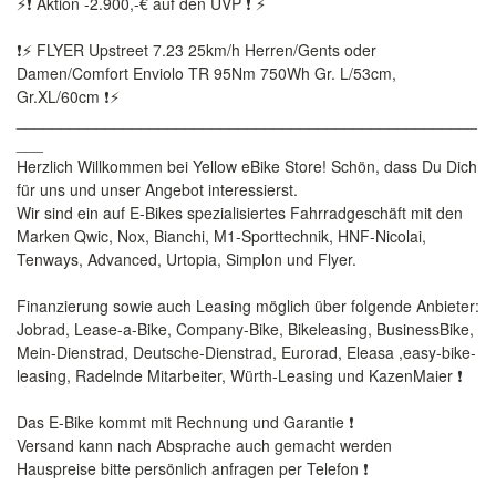
⚡❗ Aktion -2.900,-€ auf den UVP ❗ ⚡
❗⚡ FLYER Upstreet 7.23 25km/h Herren/Gents oder
Damen/Comfort Enviolo TR 95Nm 750Wh Gr. L/53cm,
Gr.XL/60cm ❗⚡
____________________________________________________
___
Herzlich Willkommen bei Yellow eBike Store! Schön, dass Du Dich
für uns und unser Angebot interessierst.
Wir sind ein auf E-Bikes spezialisiertes Fahrradgeschäft mit den
Marken Qwic, Nox, Bianchi, M1-Sporttechnik, HNF-Nicolai,
Tenways, Advanced, Urtopia, Simplon und Flyer.
Finanzierung sowie auch Leasing möglich über folgende Anbieter:
Jobrad, Lease-a-Bike, Company-Bike, Bikeleasing, BusinessBike,
Mein-Dienstrad, Deutsche-Dienstrad, Eurorad, Eleasa ,easy-bike-
leasing, Radelnde Mitarbeiter, Würth-Leasing und KazenMaier ❗
Das E-Bike kommt mit Rechnung und Garantie ❗
Versand kann nach Absprache auch gemacht werden
Hauspreise bitte persönlich anfragen per Telefon ❗