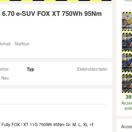
 6.70 e-SUV FOX XT 750Wh 95Nm
halt - Staßfurt
behör
Typ
Elektrofahrräder
Neu
38
Anze
onli
 Fully FOX / XT 11G 750Wh 95Nm Gr. M, L, XL ⚡❗
Anzei