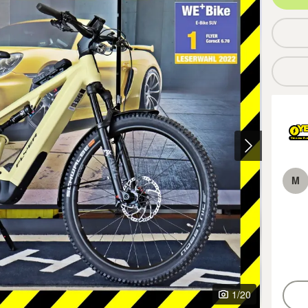
M
1
/20