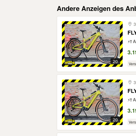
Andere Anzeigen des Anb
3
FL
⚡❗ A
3.1
20
Ver
3
FL
⚡❗ A
3.1
20
Ver