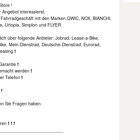
Store !
 Angebot interessierst.
tes Fahrradgeschäft mit den Marken QWIC, NOX, BIANCHI,
s, Urtopia, Simplon und FLYER.
ch über folgende Anbieter: Jobrad, Lease-a-Bike,
ike, Mein-Dienstrad, Deutsche-Dienstrad, Eurorad,
easing ❗
arantie ❗
emacht werden ❗
er Telefon ❗
 ❗
enn Sie Fragen haben.
en ❗ ❗ ❗
__________________________