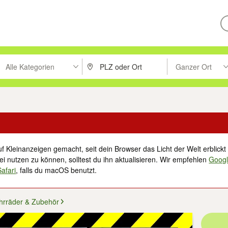
Alle Kategorien
Ganzer Ort
ken um zu suchen, oder Vorschläge mit den Pfeiltasten nach oben/unt
PLZ oder Ort eingeben. Eingabetaste drücke
Suche im Umkreis 
f Kleinanzeigen gemacht, seit dein Browser das Licht der Welt erblickt 
i nutzen zu können, solltest du ihn aktualisieren. Wir empfehlen
Goog
Safari
, falls du macOS benutzt.
hrräder & Zubehör