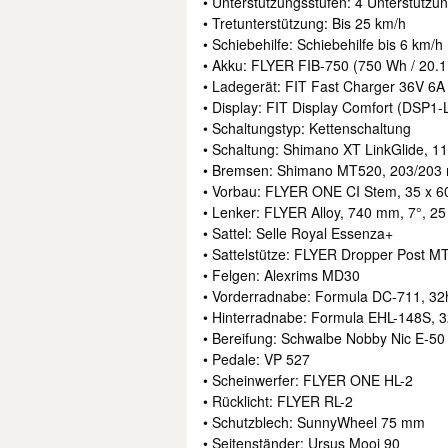
• Unterstützungsstufen: 4 Unterstützun
• Tretunterstützung: Bis 25 km/h
• Schiebehilfe: Schiebehilfe bis 6 km/h
• Akku: FLYER FIB-750 (750 Wh / 20.1
• Ladegerät: FIT Fast Charger 36V 6A
• Display: FIT Display Comfort (DSP1-L
• Schaltungstyp: Kettenschaltung
• Schaltung: Shimano XT LinkGlide, 11
• Bremsen: Shimano MT520, 203/203
• Vorbau: FLYER ONE CI Stem, 35 x 6
• Lenker: FLYER Alloy, 740 mm, 7°, 2
• Sattel: Selle Royal Essenza+
• Sattelstütze: FLYER Dropper Post MT
• Felgen: Alexrims MD30
• Vorderradnabe: Formula DC-711, 32
• Hinterradnabe: Formula EHL-148S, 
• Bereifung: Schwalbe Nobby Nic E-50
• Pedale: VP 527
• Scheinwerfer: FLYER ONE HL-2
• Rücklicht: FLYER RL-2
• Schutzblech: SunnyWheel 75 mm
• Seitenständer: Ursus Mooi 90