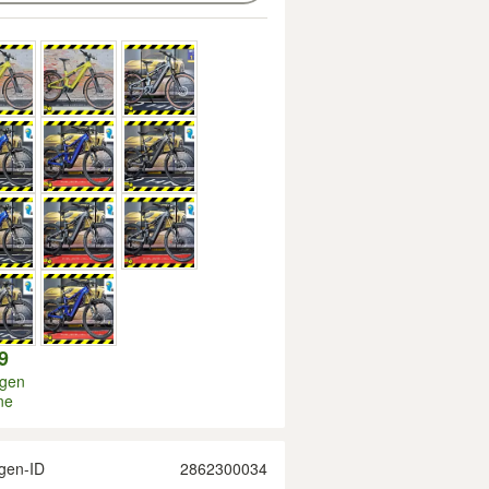
9
igen
ne
gen-ID
2862300034