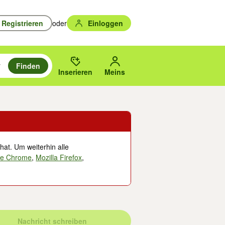
Registrieren
oder
Einloggen
Finden
en durchsuchen und mit Eingabetaste auswählen.
n um zu suchen, oder Vorschläge mit den Pfeiltasten nach oben/unten
des gewählten Orts oder PLZ.
Inserieren
Meins
hat. Um weiterhin alle
le Chrome
,
Mozilla Firefox
,
Nachricht schreiben