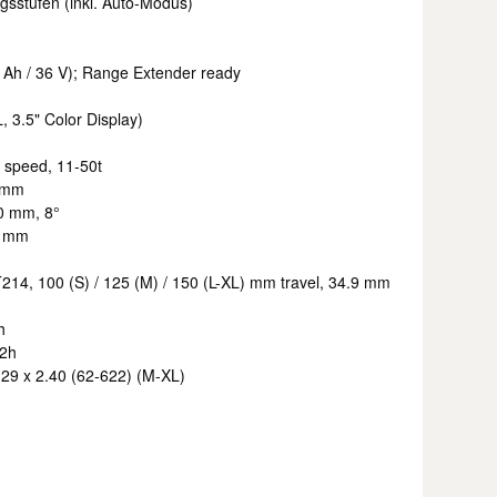
gsstufen (inkl. Auto-Modus)
 Ah / 36 V); Range Extender ready
, 3.5" Color Display)
 speed, 11-50t
 mm
0 mm, 8°
5 mm
214, 100 (S) / 125 (M) / 150 (L-XL) mm travel, 34.9 mm
h
32h
 29 x 2.40 (62-622) (M-XL)