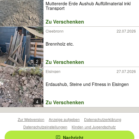
Muttererde Erde Aushub Auffüllmaterial inkl
Transport
Zu Verschenken
Cleebronn
22.07.2026
Brennholz etc.
2
Zu Verschenken
Eisingen
27.07.2026
Erdaushub, Steine und Fitness in Eisingen
4
Zu Verschenken
Zur Webversion
Anzeige aufgeben
Datenschutzerklärung
Datenschutzeinstellungen
Kinder- und Jugendschutz
Barrierefreiheitserklärung
Sicherheitslücken melden
Nachricht