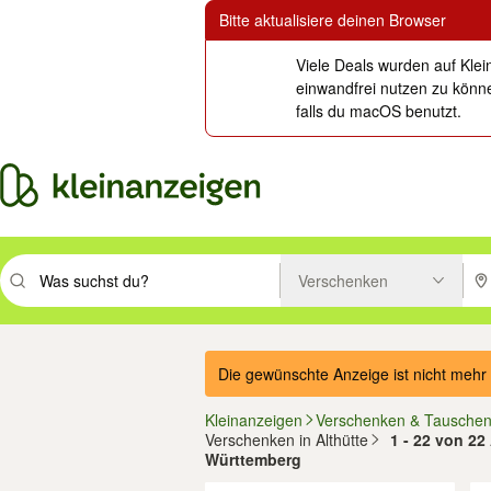
Bitte aktualisiere deinen Browser
Viele Deals wurden auf Klei
einwandfrei nutzen zu könne
falls du macOS benutzt.
Verschenken
Suchbegriff eingeben. Eingabetaste drücken um zu suchen, oder Vorsc
PLZ
Die gewünschte Anzeige ist nicht mehr 
Kleinanzeigen
Verschenken & Tausche
Verschenken in Althütte
1 - 22 von 22
Württemberg