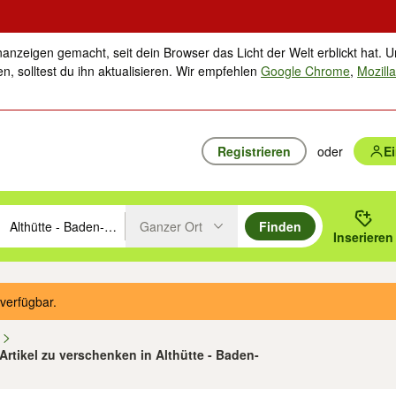
nanzeigen gemacht, seit dein Browser das Licht der Welt erblickt hat. U
n, solltest du ihn aktualisieren. Wir empfehlen
Google Chrome
,
Mozilla
Registrieren
oder
E
Ganzer Ort
Finden
hläge mit den Pfeiltasten nach oben/unten durchsuchen und mit Einga
 oder Ort eingeben. Eingabetaste drücken um zu suchen, oder Vorschl
Inserieren
Suche im Umkreis des gewählten Orts oder PLZ
verfügbar.
n
 Artikel zu verschenken in Althütte - Baden-