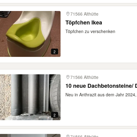
71566 Althütte
Töpfchen Ikea
Töpfchen zu verschenken
2
71566 Althütte
10 neue Dachbetonsteine/ 
Neu in Anthrazit aus dem Jahr 2024,
2
71566 Althütte