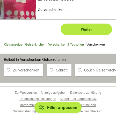
Zu verschenken
...
Weiter
Kleinanzeigen Gelsenkirchen
Verschenken & Tauschen
Verschenken
Beliebt in Verschenken Gelsenkirchen
Zu verschenken
Schrott
Couch Gelsenkirch
Zur Webversion
Anzeige aufgeben
Datenschutzerklärung
Datenschutzeinstellungen
Kinder- und Jugendschutz
Barrierefreiheitserklärung
Sicherheitslücken melden
Filter anpassen
Nutzungsbedingungen
Beliebte Suchen
Anzeigen Übersicht