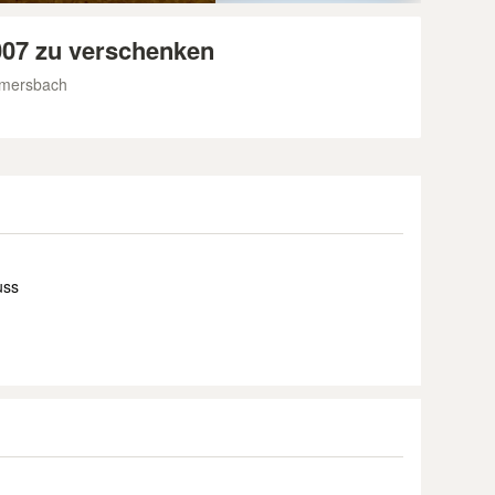
007 zu verschenken
mmersbach
uss