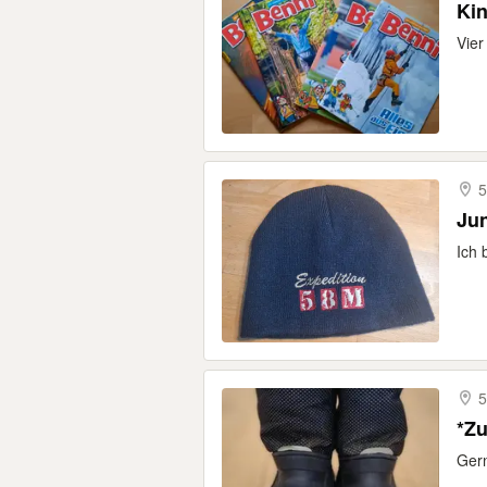
Kin
Vier
5
Ju
Ich 
5
*Zu
Gern