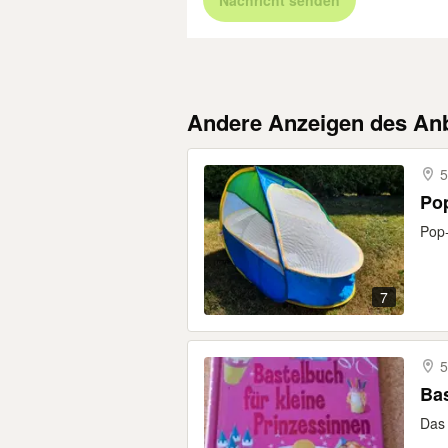
Nachricht senden
Andere Anzeigen des Anb
Pop
Pop-
7
Bas
Das 