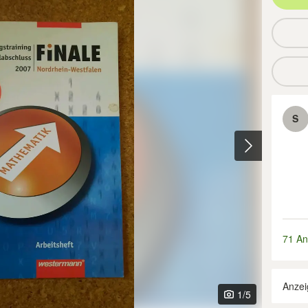
S
71 An
Anzei
1
/5