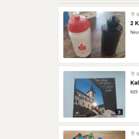
5
2 K
Neuw
5
Kal
825 
3