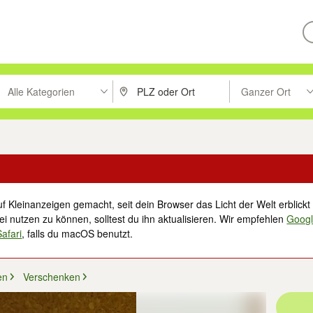
Alle Kategorien
Ganzer Ort
ken um zu suchen, oder Vorschläge mit den Pfeiltasten nach oben/unt
PLZ oder Ort eingeben. Eingabetaste drücke
Suche im Umkreis 
f Kleinanzeigen gemacht, seit dein Browser das Licht der Welt erblickt 
i nutzen zu können, solltest du ihn aktualisieren. Wir empfehlen
Goog
Safari
, falls du macOS benutzt.
en
Verschenken