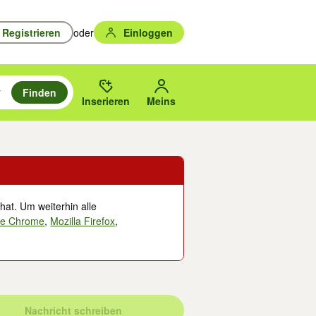
Registrieren
oder
Einloggen
Finden
en durchsuchen und mit Eingabetaste auswählen.
n um zu suchen, oder Vorschläge mit den Pfeiltasten nach oben/unten
des gewählten Orts oder PLZ.
Inserieren
Meins
hat. Um weiterhin alle
le Chrome
,
Mozilla Firefox
,
Nachricht schreiben