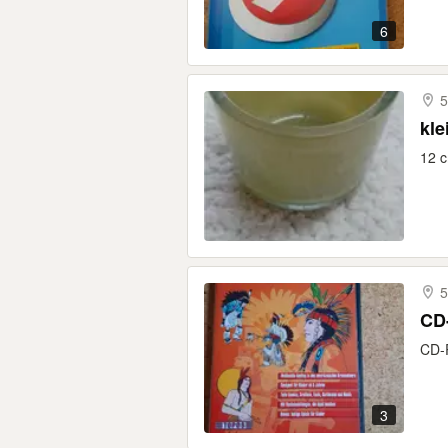
6
5
kle
12 c
CD
CD-
3