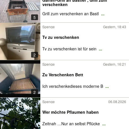
Garten-Grill an Bastler , Grill zum
verschenken
Grill zum verschenken an Bastl
...
5
Spenge
Gestern, 18:43
Tv zu verschenken
Tv zu verschenken ist für sein
...
2
Spenge
Gestern, 16:21
Zu Verschenken Bett
Ich verschenkedieses moderne B
...
2
Spenge
06.08.2026
Wer möchte Pflaumen haben
Zeitnah …Nur an selbst Pflücke
...