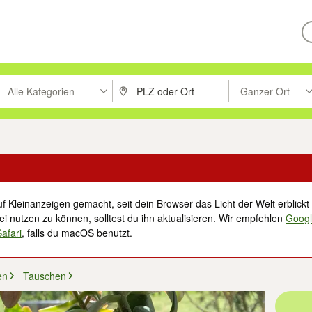
Alle Kategorien
Ganzer Ort
ken um zu suchen, oder Vorschläge mit den Pfeiltasten nach oben/unt
PLZ oder Ort eingeben. Eingabetaste drücke
Suche im Umkreis 
f Kleinanzeigen gemacht, seit dein Browser das Licht der Welt erblickt 
i nutzen zu können, solltest du ihn aktualisieren. Wir empfehlen
Goog
Safari
, falls du macOS benutzt.
en
Tauschen