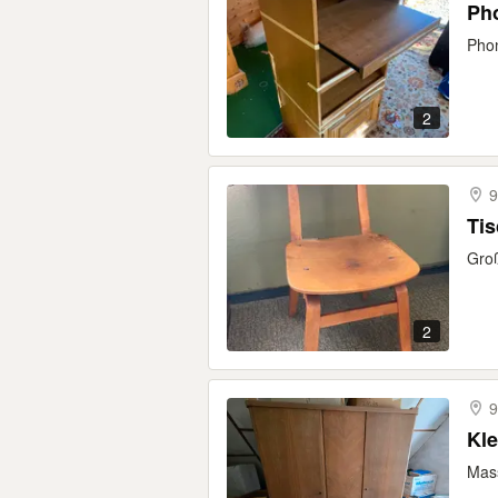
Ph
Pho
2
9
Tis
Groß
2
9
Kle
Mass