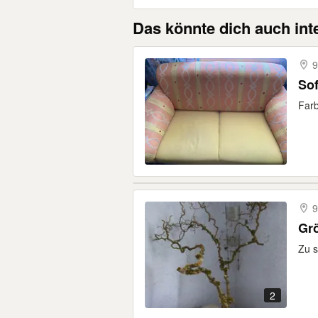
Das könnte dich auch int
9
So
Far
9
Grö
Zu s
2