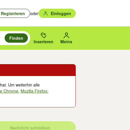
Registrieren
oder
Einloggen
Finden
en durchsuchen und mit Eingabetaste auswählen.
n um zu suchen, oder Vorschläge mit den Pfeiltasten nach oben/unten
des gewählten Orts oder PLZ.
Inserieren
Meins
hat. Um weiterhin alle
le Chrome
,
Mozilla Firefox
,
Nachricht schreiben