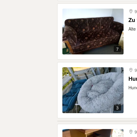
9
Zu
Alte
7
9
Hun
Hund
3
9