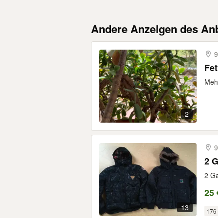
Andere Anzeigen des Anb
9
Fet
Mehr
2
9
2 Ga
25 
13
176