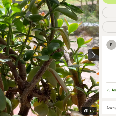
P
79 An
Anzei
1
/2