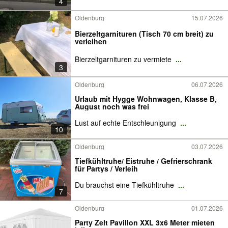
4
Oldenburg
15.07.2026
Bierzeltgarnituren (Tisch 70 cm breit) zu
verleihen
Bierzeltgarnituren zu vermiete
...
3
Oldenburg
06.07.2026
Urlaub mit Hygge Wohnwagen, Klasse B,
August noch was frei
Lust auf echte Entschleunigung
...
10
Oldenburg
03.07.2026
Tiefkühltruhe/ Eistruhe / Gefrierschrank
für Partys / Verleih
Du brauchst eine Tiefkühltruhe
...
7
Oldenburg
01.07.2026
Party Zelt Pavillon XXL 3x6 Meter mieten