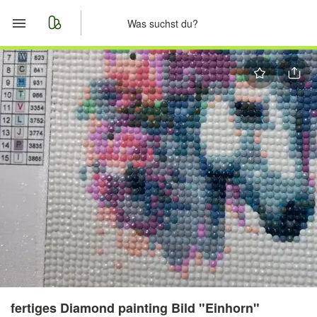
Start
Merkliste
Nachrichten
Anzeige aufgeben
fertiges Diamond painting Bild "Einhorn"