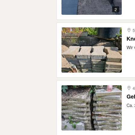
2
5
Kn
Wir 
4
Ge
Ca. 