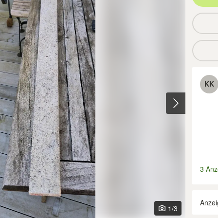
KK
3 Anz
Anzei
1
/3