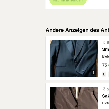
Nachricht senden
Andere Anzeigen des Anb
5
Sm
Biet
75 
3
L
5
Biet