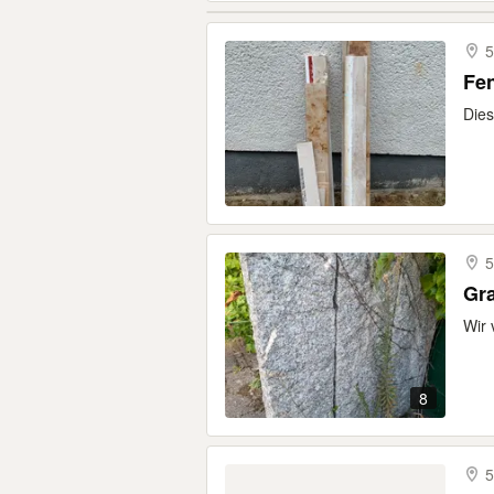
5
Fe
Dies
5
Gra
Wir 
8
5