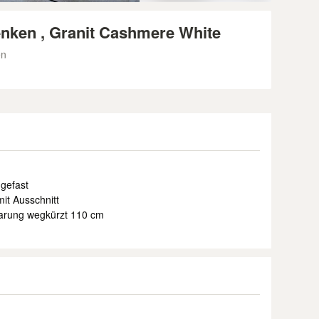
nken , Granit Cashmere White
en
 gefast
mit Ausschnitt
arung wegkürzt 110 cm