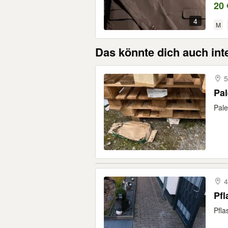
20 
4
M
Das könnte dich auch int
5
Pal
Pale
4
Pfl
Pfla