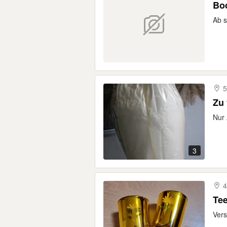
Bo
Ab s
5
Zu 
Nur
3
4
Tee
Vers