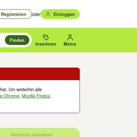
Registrieren
oder
Einloggen
Finden
en durchsuchen und mit Eingabetaste auswählen.
n um zu suchen, oder Vorschläge mit den Pfeiltasten nach oben/unten
des gewählten Orts oder PLZ.
Inserieren
Meins
hat. Um weiterhin alle
le Chrome
,
Mozilla Firefox
,
Nachricht schreiben