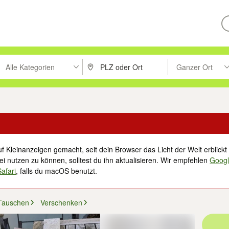
Alle Kategorien
Ganzer Ort
ken um zu suchen, oder Vorschläge mit den Pfeiltasten nach oben/unt
PLZ oder Ort eingeben. Eingabetaste drücke
Suche im Umkreis 
f Kleinanzeigen gemacht, seit dein Browser das Licht der Welt erblickt 
i nutzen zu können, solltest du ihn aktualisieren. Wir empfehlen
Goog
Safari
, falls du macOS benutzt.
Tauschen
Verschenken