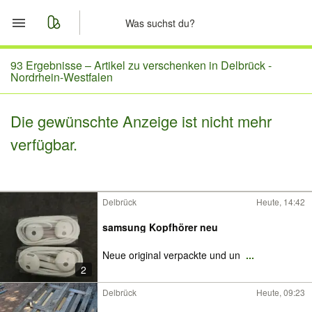
Start
93 Ergebnisse –
Artikel zu verschenken in Delbrück -
Nordrhein-Westfalen
Merkliste
Die gewünschte Anzeige ist nicht mehr
Nachrichten
verfügbar.
Anzeige aufgeben
Delbrück
Heute, 14:42
samsung Kopfhörer neu
Neue original verpackte und un
...
2
Delbrück
Heute, 09:23