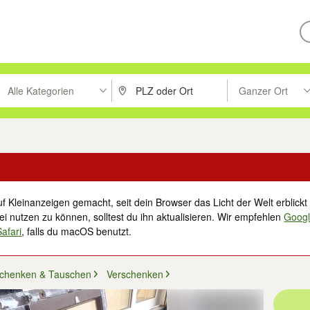
Alle Kategorien
Ganzer Ort
ken um zu suchen, oder Vorschläge mit den Pfeiltasten nach oben/unt
PLZ oder Ort eingeben. Eingabetaste drücke
Suche im Umkreis 
f Kleinanzeigen gemacht, seit dein Browser das Licht der Welt erblickt 
i nutzen zu können, solltest du ihn aktualisieren. Wir empfehlen
Goog
Safari
, falls du macOS benutzt.
schenken & Tauschen
Verschenken