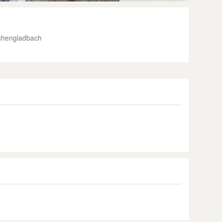
n
chengladbach