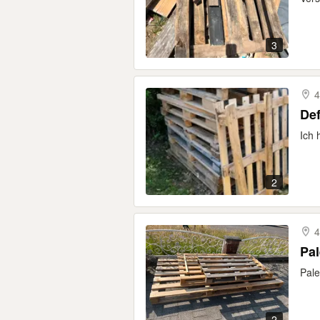
3
4
Def
Ich 
2
4
Pal
Pale
2