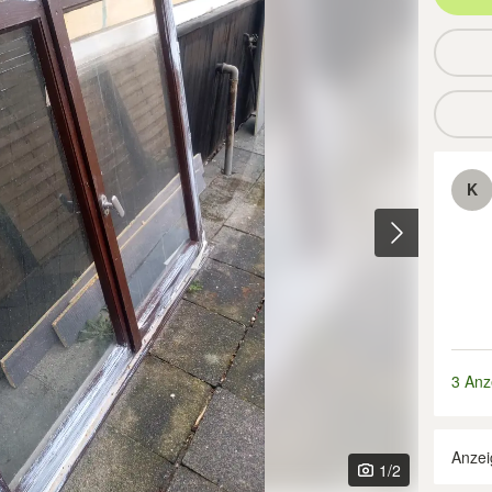
K
3 Anz
Anzei
1
/2