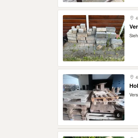
4
Ver
Sieh
4
Hol
Vers
6