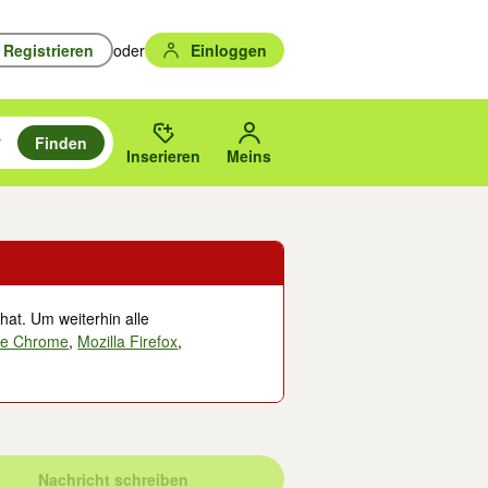
Registrieren
oder
Einloggen
Finden
en durchsuchen und mit Eingabetaste auswählen.
n um zu suchen, oder Vorschläge mit den Pfeiltasten nach oben/unten
des gewählten Orts oder PLZ.
Inserieren
Meins
hat. Um weiterhin alle
le Chrome
,
Mozilla Firefox
,
Nachricht schreiben