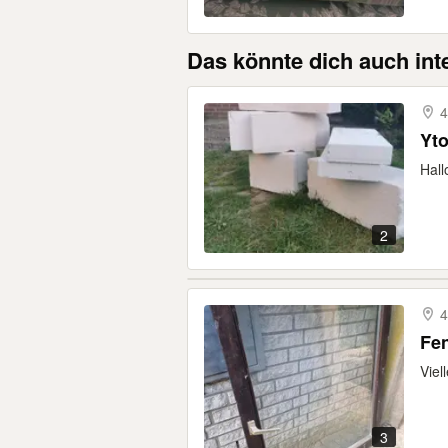
Das könnte dich auch int
4
Yto
Hall
2
4
Fe
Viel
3