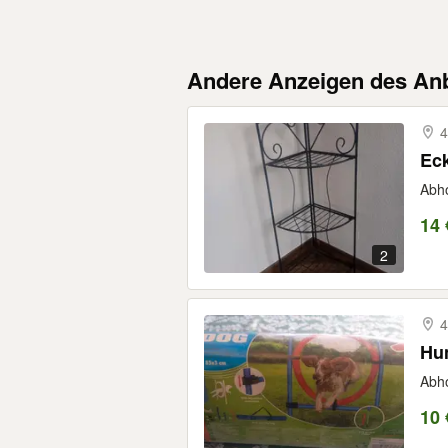
Andere Anzeigen des Anb
4
Eck
Abh
14 
2
4
Hu
Abho
10 