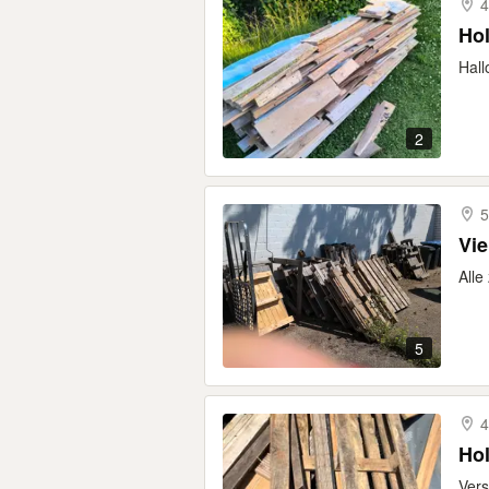
4
Ho
Hall
2
5
Vie
Alle
5
4
Hol
Vers