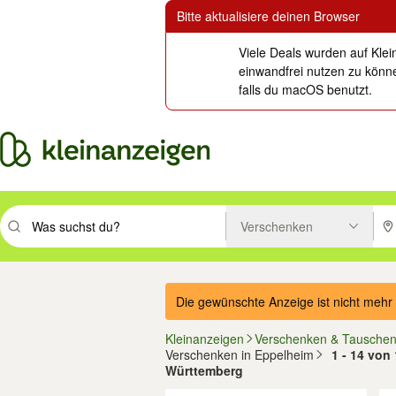
Bitte aktualisiere deinen Browser
Viele Deals wurden auf Klei
einwandfrei nutzen zu könne
falls du macOS benutzt.
Verschenken
Suchbegriff eingeben. Eingabetaste drücken um zu suchen, oder Vorsc
PLZ
Die gewünschte Anzeige ist nicht mehr 
Kleinanzeigen
Verschenken & Tausche
Verschenken in Eppelheim
1 - 14 von
Württemberg