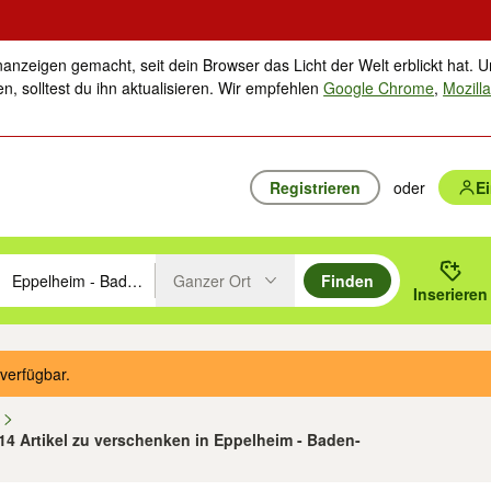
nanzeigen gemacht, seit dein Browser das Licht der Welt erblickt hat. U
n, solltest du ihn aktualisieren. Wir empfehlen
Google Chrome
,
Mozilla
Registrieren
oder
E
Ganzer Ort
Finden
hläge mit den Pfeiltasten nach oben/unten durchsuchen und mit Einga
 oder Ort eingeben. Eingabetaste drücken um zu suchen, oder Vorschl
Inserieren
Suche im Umkreis des gewählten Orts oder PLZ
verfügbar.
n
 14 Artikel zu verschenken in Eppelheim - Baden-