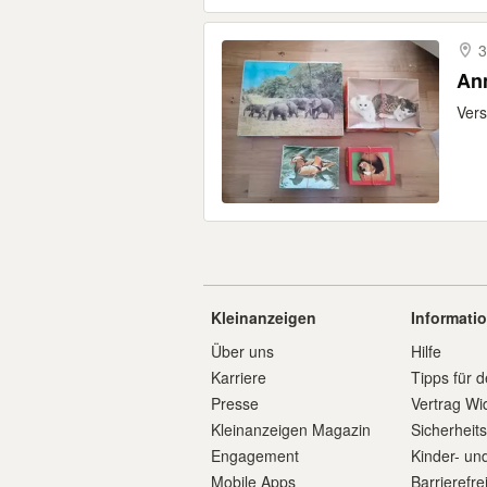
3
An
Vers
Kleinanzeigen
Informati
Über uns
Hilfe
Karriere
Tipps für d
Presse
Vertrag Wi
Kleinanzeigen Magazin
Sicherheit
Engagement
Kinder- un
Mobile Apps
Barrierefre