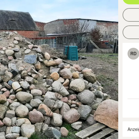
RD
Anzei