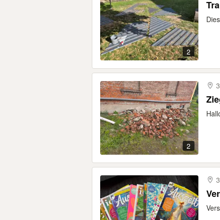
Tra
Dies
2
3
Zie
Hall
2
3
Ver
Vers