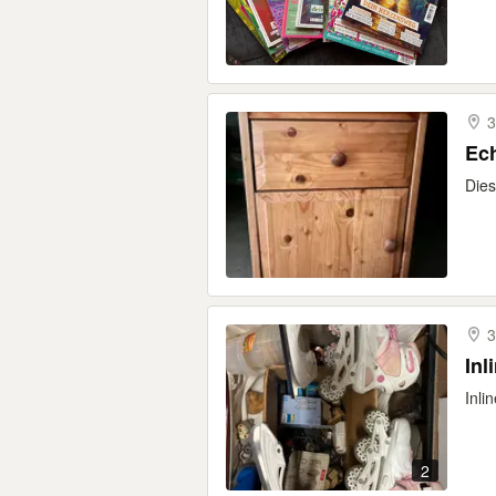
3
Ech
Dies
3
Inl
Inli
2