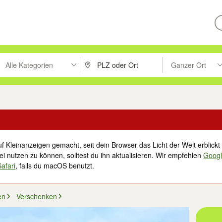
Alle Kategorien
Ganzer Ort
ken um zu suchen, oder Vorschläge mit den Pfeiltasten nach oben/unt
PLZ oder Ort eingeben. Eingabetaste drücke
Suche im Umkreis 
f Kleinanzeigen gemacht, seit dein Browser das Licht der Welt erblickt 
i nutzen zu können, solltest du ihn aktualisieren. Wir empfehlen
Goog
Safari
, falls du macOS benutzt.
en
Verschenken