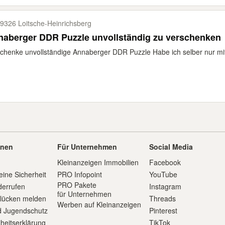
9326 Loitsche-​Heinrichsberg
naberger DDR Puzzle unvollständig zu verschenken
chenke unvollständige Annaberger DDR Puzzle Habe ich selber nur mi
onen
Für Unternehmen
Social Media
Kleinanzeigen Immobilien
Facebook
eine Sicherheit
PRO Infopoint
YouTube
PRO Pakete
derrufen
Instagram
für Unternehmen
slücken melden
Threads
Werben auf Kleinanzeigen
d Jugendschutz
Pinterest
iheitserklärung
TikTok