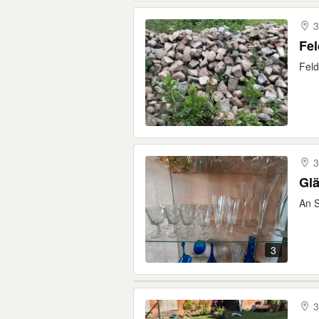
3
Fel
Feld
3
Gl
An S
3
3