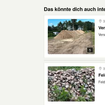
Das könnte dich auch int
3
Ve
Vers
5
3
Fel
Feld