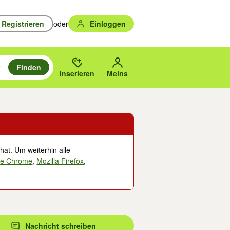
Registrieren
oder
Einloggen
Finden
en durchsuchen und mit Eingabetaste auswählen.
n um zu suchen, oder Vorschläge mit den Pfeiltasten nach oben/unten
des gewählten Orts oder PLZ.
Inserieren
Meins
hat. Um weiterhin alle
le Chrome
,
Mozilla Firefox
,
Nachricht schreiben