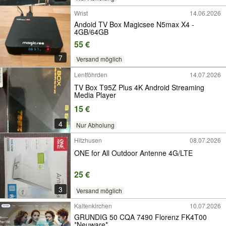
Wrist
14.06.2026
Andoid TV Box Magicsee N5max X4 -
4GB/64GB
55 €
7
Versand möglich
Lentföhrden
14.07.2026
TV Box T95Z Plus 4K Android Streaming
Media Player
15 €
4
Nur Abholung
Hitzhusen
08.07.2026
ONE for All Outdoor Antenne 4G/LTE
25 €
3
Versand möglich
Kaltenkirchen
10.07.2026
GRUNDIG 50 CQA 7490 Florenz FK4T00
*Neuware*