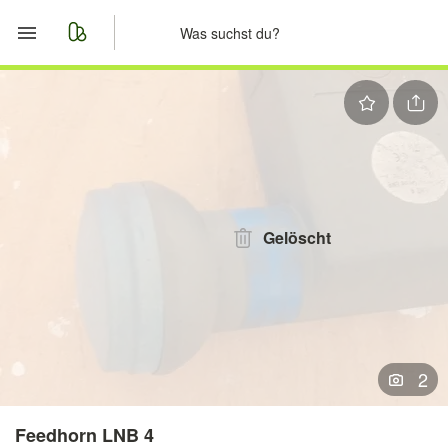
Start
Merkliste
Nachrichten
Anzeige aufgeben
Gelöscht
2
Feedhorn LNB 4