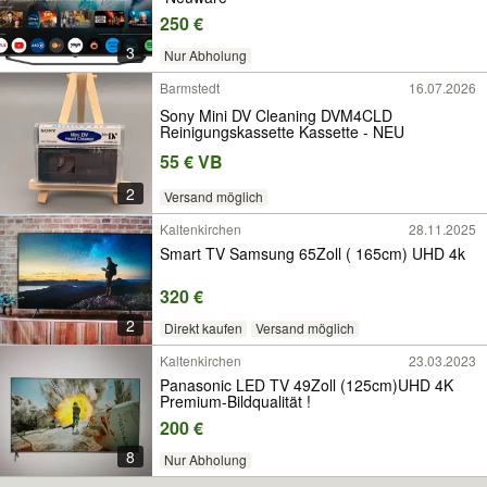
250 €
3
Nur Abholung
Barmstedt
16.07.2026
Sony Mini DV Cleaning DVM4CLD
Reinigungskassette Kassette - NEU
55 € VB
2
Versand möglich
Kaltenkirchen
28.11.2025
Smart TV Samsung 65Zoll ( 165cm) UHD 4k
320 €
2
Direkt kaufen
Versand möglich
Kaltenkirchen
23.03.2023
Panasonic LED TV 49Zoll (125cm)UHD 4K
Pre­mium-​Bild­qua­li­tät !
200 €
8
Nur Abholung