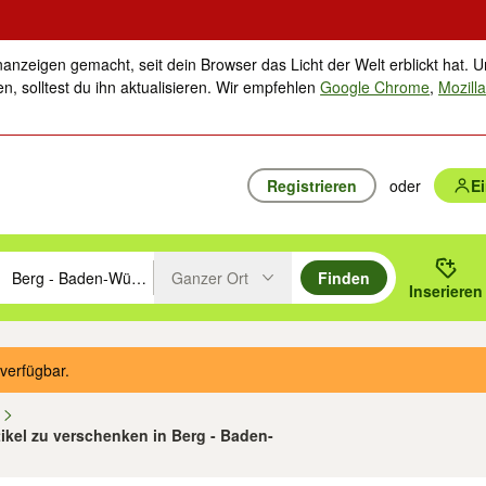
nanzeigen gemacht, seit dein Browser das Licht der Welt erblickt hat. U
n, solltest du ihn aktualisieren. Wir empfehlen
Google Chrome
,
Mozilla
Registrieren
oder
E
Ganzer Ort
Finden
hläge mit den Pfeiltasten nach oben/unten durchsuchen und mit Einga
 oder Ort eingeben. Eingabetaste drücken um zu suchen, oder Vorschl
Inserieren
Suche im Umkreis des gewählten Orts oder PLZ
verfügbar.
n
tikel zu verschenken in Berg - Baden-