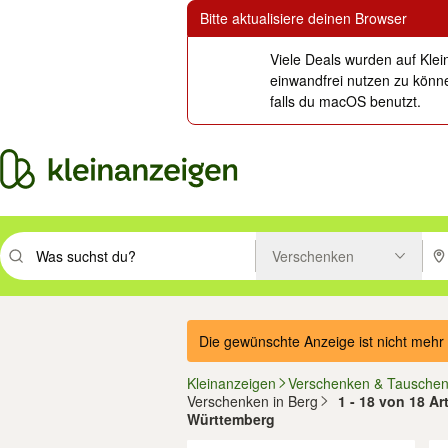
Bitte aktualisiere deinen Browser
Viele Deals wurden auf Klei
einwandfrei nutzen zu könne
falls du macOS benutzt.
Verschenken
Suchbegriff eingeben. Eingabetaste drücken um zu suchen, oder Vorsc
PLZ
Die gewünschte Anzeige ist nicht mehr 
Kleinanzeigen
Verschenken & Tausche
Verschenken in Berg
1 - 18 von 18 Ar
Württemberg