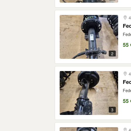
4
Fed
Fede
55 
2
4
Fed
Fede
55 
3
4