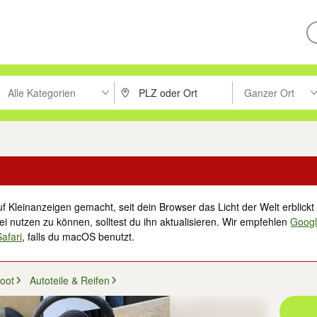
Alle Kategorien
Ganzer Ort
ken um zu suchen, oder Vorschläge mit den Pfeiltasten nach oben/unt
PLZ oder Ort eingeben. Eingabetaste drücke
Suche im Umkreis 
f Kleinanzeigen gemacht, seit dein Browser das Licht der Welt erblickt 
i nutzen zu können, solltest du ihn aktualisieren. Wir empfehlen
Goog
Safari
, falls du macOS benutzt.
oot
Autoteile & Reifen