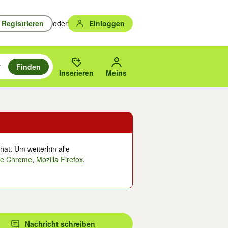
Registrieren
oder
Einloggen
Finden
en durchsuchen und mit Eingabetaste auswählen.
n um zu suchen, oder Vorschläge mit den Pfeiltasten nach oben/unten
des gewählten Orts oder PLZ.
Inserieren
Meins
hat. Um weiterhin alle
le Chrome
,
Mozilla Firefox
,
Nachricht schreiben