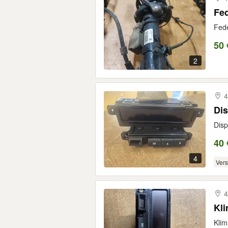
Fe
Fede
50 
2
4
Di
Disp
40 
4
Ver
4
Kli
Klim