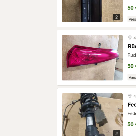
50 
2
Ver
4
Rüc
Rück
50 
Ver
4
Fe
Fede
50 
2