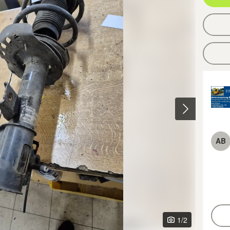
AB
1
/2