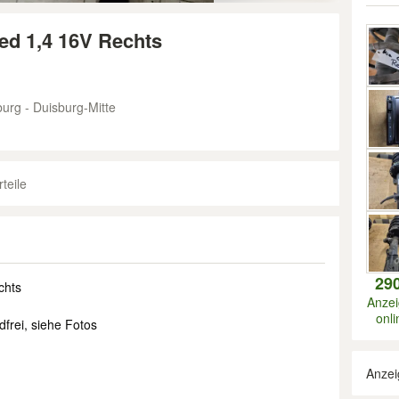
ed 1,4 16V Rechts
urg - Duisburg-Mitte
teile
29
chts
Anze
onli
frei, siehe Fotos
Anzei