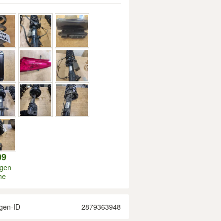
09
igen
ne
gen-ID
2879363948