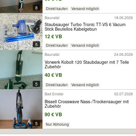
8
Direkt kaufen
Versand möglich
Baunatal
18.06.2026
Staubsauger Turbo Tronic TT-VS 6 Vacum
Stick Beutellos Kabelgebun
12 € VB
5
Direkt kaufen
Versand möglich
Baunatal
24.06.2026
Vorwerk Kobolt 120 Staubdauger mit 7 Teile
Zubehör
40 € VB
5
Direkt kaufen
Versand möglich
Bad Emstal
02.07.2026
Bissell Crosswave Nass-/Trockensauger mit
Zubehör
90 € VB
5
Nur Abholung