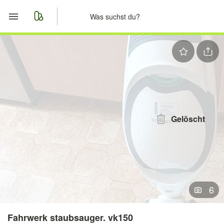
Start
Merkliste
Nachrichten
Anzeige aufgeben
Gelöscht
6
Fahrwerk staubsauger. vk150