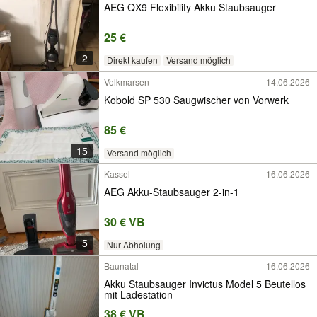
AEG QX9 Flexibility Akku Staubsauger
25 €
2
Direkt kaufen
Versand möglich
Volkmarsen
14.06.2026
Kobold SP 530 Saugwischer von Vorwerk
85 €
15
Versand möglich
Kassel
16.06.2026
AEG Akku-Staubsauger 2-in-1
30 € VB
5
Nur Abholung
Baunatal
16.06.2026
Akku Staubsauger Invictus Model 5 Beutellos
mit Ladestation
38 € VB