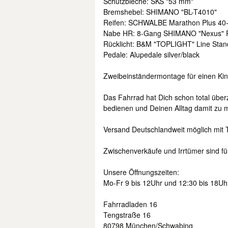
Schutzbleche: SKS "53 mm"
Bremshebel: SHIMANO "BL-T4010"
Reifen: SCHWALBE Marathon Plus 40-
Nabe HR: 8-Gang SHIMANO "Nexus" 
Rücklicht: B&M "TOPLIGHT" Line Stand
Pedale: Alupedale silver/black
Zweibeinständermontage für einen Kind
Das Fahrrad hat Dich schon total über
bedienen und Deinen Alltag damit zu mei
Versand Deutschlandweit möglich mit 
Zwischenverkäufe und Irrtümer sind fü
Unsere Öffnungszeiten:
Mo-Fr 9 bis 12Uhr und 12:30 bis 18Uh
Fahrradladen 16
Tengstraße 16
80798 München/Schwabing