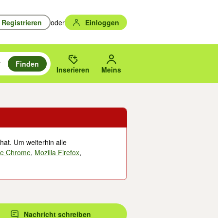
Registrieren
oder
Einloggen
Finden
en durchsuchen und mit Eingabetaste auswählen.
n um zu suchen, oder Vorschläge mit den Pfeiltasten nach oben/unten
des gewählten Orts oder PLZ.
Inserieren
Meins
hat. Um weiterhin alle
le Chrome
,
Mozilla Firefox
,
Nachricht schreiben