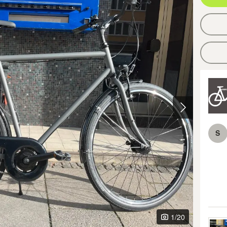
S
1
/20