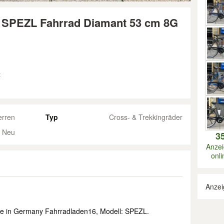
: SPEZL Fahrrad Diamant 53 cm 8G
t
erren
Typ
Cross- & Trekkingräder
Neu
3
Anze
onli
Anzei
de in Germany Fahrradladen16, Modell: SPEZL.