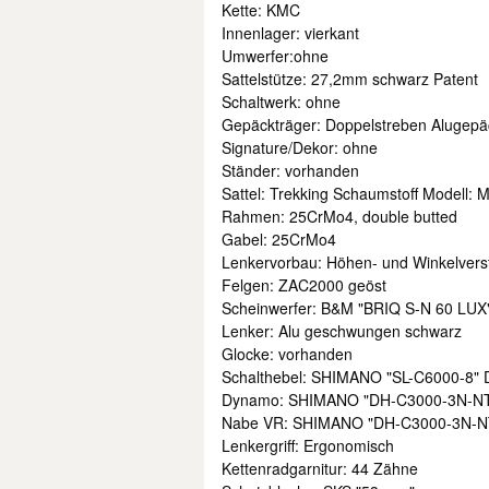
Kette: KMC
Innenlager: vierkant
Umwerfer:ohne
Sattelstütze: 27,2mm schwarz Patent
Schaltwerk: ohne
Gepäckträger: Doppelstreben Alugepäc
Signature/Dekor: ohne
Ständer: vorhanden
Sattel: Trekking Schaumstoff Modell: 
Rahmen: 25CrMo4, double butted
Gabel: 25CrMo4
Lenkervorbau: Höhen- und Winkelverst
Felgen: ZAC2000 geöst
Scheinwerfer: B&M "BRIQ S-N 60 LUX
Lenker: Alu geschwungen schwarz
Glocke: vorhanden
Schalthebel: SHIMANO "SL-C6000-8" D
Dynamo: SHIMANO "DH-C3000-3N-N
Nabe VR: SHIMANO "DH-C3000-3N-N
Lenkergriff: Ergonomisch
Kettenradgarnitur: 44 Zähne