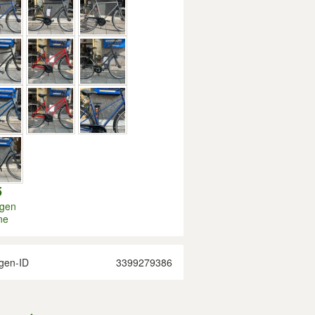
5
igen
ne
gen-ID
3399279386