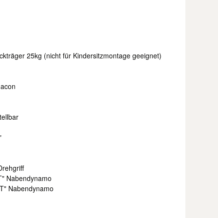
kträger 25kg (nicht für Kindersitzmontage geeignet)
Macon
ellbar
"
rehgriff
T" Nabendynamo
T" Nabendynamo