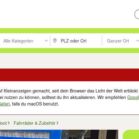
Alle Kategorien
Ganzer Ort
ken um zu suchen, oder Vorschläge mit den Pfeiltasten nach oben/unt
PLZ oder Ort eingeben. Eingabetaste drücke
Suche im Umkreis 
f Kleinanzeigen gemacht, seit dein Browser das Licht der Welt erblickt 
i nutzen zu können, solltest du ihn aktualisieren. Wir empfehlen
Goog
Safari
, falls du macOS benutzt.
Boot
Fahrräder & Zubehör