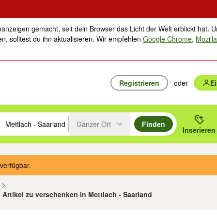
nanzeigen gemacht, seit dein Browser das Licht der Welt erblickt hat. U
n, solltest du ihn aktualisieren. Wir empfehlen
Google Chrome
,
Mozilla
Registrieren
oder
E
Ganzer Ort
Finden
hläge mit den Pfeiltasten nach oben/unten durchsuchen und mit Einga
 oder Ort eingeben. Eingabetaste drücken um zu suchen, oder Vorschl
Inserieren
Suche im Umkreis des gewählten Orts oder PLZ
verfügbar.
n
2 Artikel zu verschenken in Mettlach - Saarland