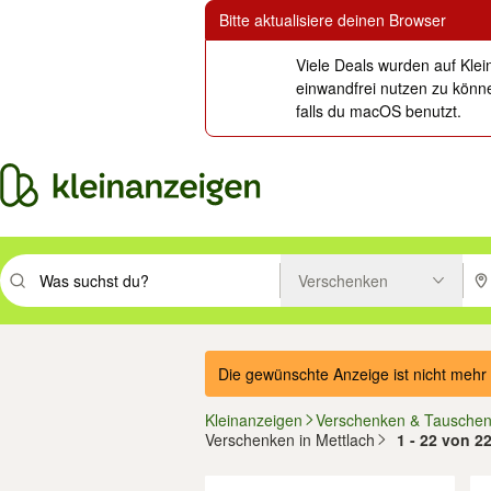
Bitte aktualisiere deinen Browser
Viele Deals wurden auf Klei
einwandfrei nutzen zu könne
falls du macOS benutzt.
Verschenken
Suchbegriff eingeben. Eingabetaste drücken um zu suchen, oder Vorsc
PLZ
Die gewünschte Anzeige ist nicht mehr 
Kleinanzeigen
Verschenken & Tausche
Verschenken in Mettlach
1 - 22 von 2
Filter