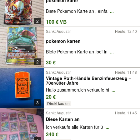
pokemon karte
Biete Pokemon Karte an , einfa
...
2
100 € VB
Sankt Augustin
Heute, 12:40
pokemon karten
Biete Pokemon Karte an ,bei In
...
2
30 €
Sankt Augustin
Heute, 11:48
Vintage Roth-Händle Benzinfeuerzeug –
70er/80er Jahre
Hallo zusammen,ich verkaufe hi
...
20 €
3
Direkt kaufen
Sankt Augustin
Heute, 11:45
Diese Karten an
Ich verkaufe alle Karten für 3
...
340 €