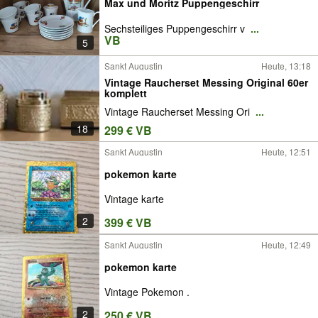
Max und Moritz Puppengeschirr
Sechsteiliges Puppengeschirr v
...
VB
5
Sankt Augustin
Heute, 13:18
Vintage Raucherset Messing Original 60er
komplett
Vintage Raucherset Messing Ori
...
18
299 € VB
Sankt Augustin
Heute, 12:51
pokemon karte
Vintage karte
2
399 € VB
Sankt Augustin
Heute, 12:49
pokemon karte
Vintage Pokemon .
2
250 € VB