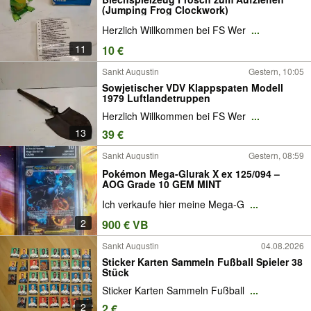
(Jumping Frog Clockwork)
Herzlich Willkommen bei FS Wer
...
11
10 €
Sankt Augustin
Gestern, 10:05
Sowjetischer VDV Klappspaten Modell
1979 Luftlandetruppen
Herzlich Willkommen bei FS Wer
...
13
39 €
Sankt Augustin
Gestern, 08:59
Pokémon Mega-Glurak X ex 125/094 –
AOG Grade 10 GEM MINT
Ich verkaufe hier meine Mega-G
...
2
900 € VB
Sankt Augustin
04.08.2026
Sticker Karten Sammeln Fußball Spieler 38
Stück
Sticker Karten Sammeln Fußball
...
2
2 €