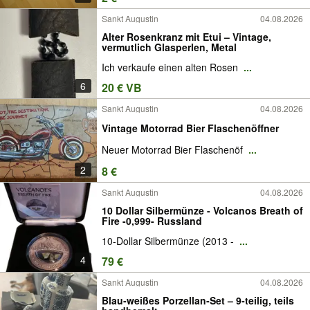
Sankt Augustin
04.08.2026
Alter Rosenkranz mit Etui – Vintage,
vermutlich Glasperlen, Metal
Ich verkaufe einen alten Rosen
...
6
20 € VB
Sankt Augustin
04.08.2026
Vintage Motorrad Bier Flaschenöffner
Neuer Motorrad Bier Flaschenöf
...
2
8 €
Sankt Augustin
04.08.2026
10 Dollar Silbermünze - Volcanos Breath of
Fire -0,999- Russland
10-Dollar Silbermünze (2013 -
...
4
79 €
Sankt Augustin
04.08.2026
Blau‑weißes Porzellan‑Set – 9‑teilig, teils