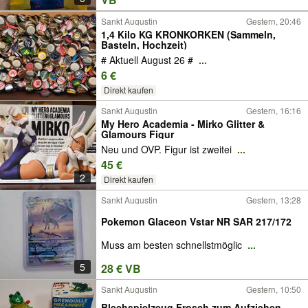
Sankt Augustin
Gestern, 20:46
1,4 Kilo KG KRONKORKEN (Sammeln,
Basteln, Hochzeit)
# Aktuell August 26 #
...
6 €
Direkt kaufen
Sankt Augustin
Gestern, 16:16
My Hero Academia - Mirko Glitter &
Glamours Figur
Neu und OVP. Figur ist zweitei
...
45 €
2
Direkt kaufen
Sankt Augustin
Gestern, 13:28
Pokemon Glaceon Vstar NR SAR 217/172
Muss am besten schnellstmöglic
...
5
28 € VB
Sankt Augustin
Gestern, 10:50
Blechspielzeug Frosch zum Aufziehen