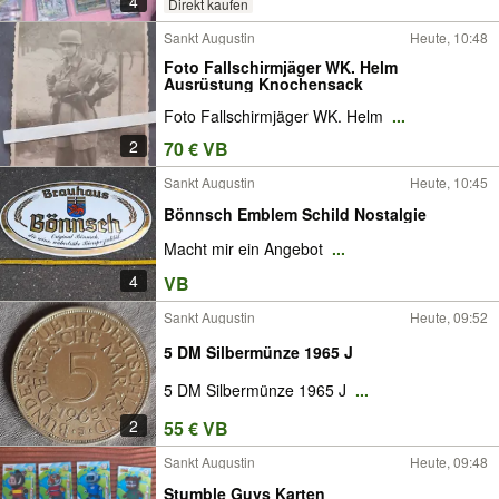
4
Direkt kaufen
Sankt Augustin
Heute, 10:48
Foto Fallschirmjäger WK. Helm
Ausrüstung Knochensack
Foto Fallschirmjäger WK. Helm
...
2
70 € VB
Sankt Augustin
Heute, 10:45
Bönnsch Emblem Schild Nostalgie
Macht mir ein Angebot
...
4
VB
Sankt Augustin
Heute, 09:52
5 DM Silbermünze 1965 J
5 DM Silbermünze 1965 J
...
2
55 € VB
Sankt Augustin
Heute, 09:48
Stumble Guys Karten