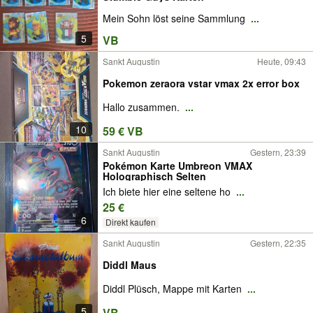
Mein Sohn löst seine Sammlung
...
5
VB
Sankt Augustin
Heute, 09:43
Pokemon zeraora vstar vmax 2x error box
Hallo zusammen.
...
10
59 € VB
Sankt Augustin
Gestern, 23:39
Pokémon Karte Umbreon VMAX
Holographisch Selten
Ich biete hier eine seltene ho
...
25 €
6
Direkt kaufen
Sankt Augustin
Gestern, 22:35
Diddl Maus
Diddl Plüsch, Mappe mit Karten
...
5
VB