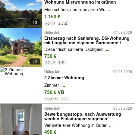
Wohnung Mietwohnung im grünen
Eine schöne, neu renovierte Wo
...
1.150 €
13
70 m²
2,5 Zi.
Gütersloh
04.08.2026
Erstbezug nach Sanierung: DG-Wohnung
mit Loggia und eigenem Gartenanteil
Diese frisch sanierte Dachgesc
...
730 €
12
90 m²
3 Zi.
Gütersloh
04.08.2026
2 Zimmer Wohnung
Zimmer
...
730 € VB
59,1 m²
2 Zi.
Gütersloh
03.08.2026
Bewerbungsstopp, nach Auswertung
werden Einladungen vergeben!
Vermiete eine Wohnung in Güter
...
490 €