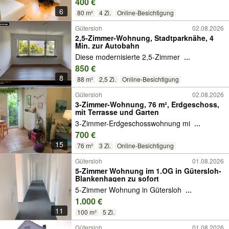
400 €
6
80 m²
4 Zi.
Online-Besichtigung
Gütersloh
02.08.2026
2,5-Zimmer-Wohnung, Stadtparknähe, 4
Min. zur Autobahn
Diese modernisierte 2,5-Zimmer
...
850 €
8
88 m²
2,5 Zi.
Online-Besichtigung
Gütersloh
02.08.2026
3-Zimmer-Wohnung, 76 m², Erdgeschoss,
mit Terrasse und Garten
3-Zimmer-Erdgeschosswohnung mi
...
700 €
15
76 m²
3 Zi.
Online-Besichtigung
Gütersloh
01.08.2026
5-Zimmer Wohnung im 1.OG in Gütersloh-
Blankenhagen zu sofort
5-Zimmer Wohnung in Gütersloh
...
1.000 €
11
100 m²
5 Zi.
Gütersloh
01.08.2026