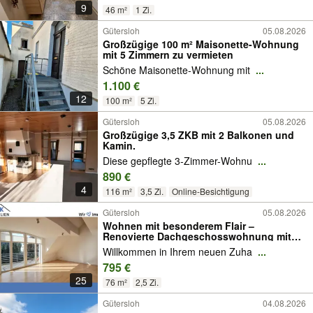
9
46 m²
1 Zi.
Gütersloh
05.08.2026
Großzügige 100 m² Maisonette-Wohnung
mit 5 Zimmern zu vermieten
Schöne Maisonette-Wohnung mit
...
1.100 €
12
100 m²
5 Zi.
Gütersloh
05.08.2026
Großzügige 3,5 ZKB mit 2 Balkonen und
Kamin.
Diese gepflegte 3-Zimmer-Wohnu
...
890 €
4
116 m²
3,5 Zi.
Online-Besichtigung
Gütersloh
05.08.2026
Wohnen mit besonderem Flair –
Renovierte Dachgeschosswohnung mit
Galerie und Tiefgaragenstellplatz!
Willkommen in Ihrem neuen Zuha
...
795 €
25
76 m²
2,5 Zi.
Gütersloh
04.08.2026