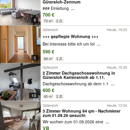
Gütersloh-Zentrum
### Einleitung
...
700 €
8
70 m²
2 Zi.
Gütersloh
Heute, 19:20
+++ gepflegte Wohnung +++
Bei Interesse bitte ich um fol
...
590 €
5
69 m²
3 Zi.
Gütersloh
Heute, 15:30
2 Zimmer Dachgeschosswohnung in
Gütersloh Kattenstroth ab 1.11.
Dachgeschosswohnung ab dem 1.1
...
600 €
10
60 m²
2 Zi.
Gütersloh
Heute, 13:34
3 Zimmer Wohnung 84 qm - Nachmieter
zum 01.09.26 gesucht
Wir suchen zum 01.09.2026 eine
...
VB