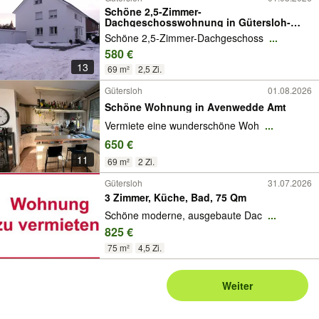
Schöne 2,5-Zimmer-
Dachgeschosswohnung in Gütersloh-
Avenwedde Bhf
Schöne 2,5-Zimmer-Dachgeschoss
...
580 €
13
69 m²
2,5 Zi.
Gütersloh
01.08.2026
Schöne Wohnung in Avenwedde Amt
Vermiete eine wunderschöne Woh
...
650 €
11
69 m²
2 Zi.
Gütersloh
31.07.2026
3 Zimmer, Küche, Bad, 75 Qm
Schöne moderne, ausgebaute Dac
...
825 €
75 m²
4,5 Zi.
Weiter