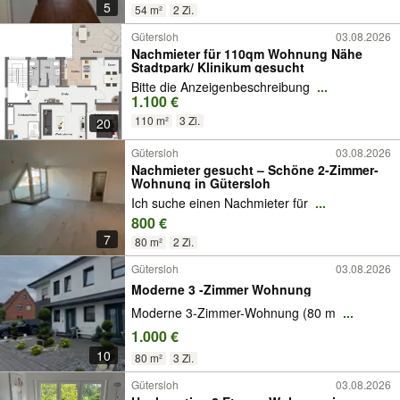
5
54 m²
2 Zi.
Gütersloh
03.08.2026
Nachmieter für 110qm Wohnung Nähe
Stadtpark/ Klinikum gesucht
Bitte die Anzeigenbeschreibung
...
1.100 €
110 m²
3 Zi.
20
Gütersloh
03.08.2026
Nachmieter gesucht – Schöne 2-Zimmer-
Wohnung in Gütersloh
Ich suche einen Nachmieter für
...
800 €
7
80 m²
2 Zi.
Gütersloh
03.08.2026
Moderne 3 -Zimmer Wohnung
Moderne 3-Zimmer-Wohnung (80 m
...
1.000 €
10
80 m²
3 Zi.
Gütersloh
03.08.2026