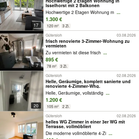
Hochwertige 2 Etagen Wohnung in
Isselhorst mit 2 Balkonen
Hochwertige 2 Etagen Wohnung m
...
1.300 €
17
120 m²
3 Zi.
Gütersloh
03.08.2026
frisch renovierte 3-Zimmer-Wohnung zu
vermieten
Zu vermieten ist diese frisch
...
895 €
7
78 m²
3 Zi.
Gütersloh
02.08.2026
Helle, Geräumige, komplett sanierte und
renovierte 4-Zimmer-Whg.
Helle, Geräumige, vollständig
...
1.200 €
20
105 m²
2 Zi.
Gütersloh
02.08.2026
helles WG Zimmer in einer 3er WG mit
Terrasse, vollmöbliert
Die moderne vollmöblierte 4-Zi
...