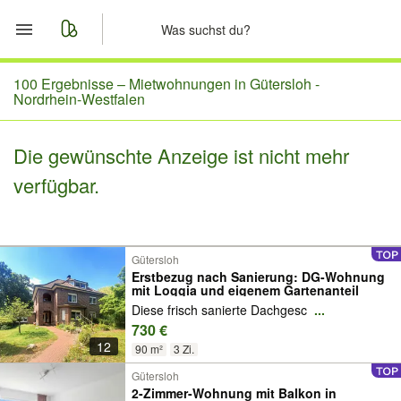
Start
100 Ergebnisse –
Mietwohnungen in Gütersloh -
Nordrhein-Westfalen
Merkliste
Die gewünschte Anzeige ist nicht mehr
Nachrichten
verfügbar.
Anzeige aufgeben
Gütersloh
Erstbezug nach Sanierung: DG-Wohnung
mit Loggia und eigenem Gartenanteil
Diese frisch sanierte Dachgesc
...
730 €
12
90 m²
3 Zi.
Gütersloh
2-Zimmer-Wohnung mit Balkon in