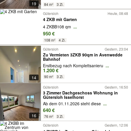
19
84 m²
3 Zi.
Gütersloh
Heute, 08:48
4 ZKB mit Garten
4 ZKBB108 qm
...
950 €
108 m²
4 Zi.
Gütersloh
Gestern, 23:04
Zu Vermieten 3ZKB 90qm in Avenwedde
Bahnhof
Erstbezug nach Komplettsanieru
...
1.200 €
90 m²
3 Zi.
14
Gütersloh
Gestern, 16:50
3 Zimmer Dachgeschoss Wohnung in
Gütersloh Isselhorst
Ab dem 01.11.2026 steht diese
...
640 €
16
76 m²
3 Zi.
Gütersloh
Gestern, 12:06