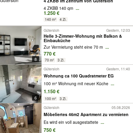
4 ZKBB im Zentrum von Gütersloh
4 ZKBB 140 qm
...
1.250 €
140 m²
4 Zi.
Gütersloh
Gestern, 12:03
Helle 3-Zimmer-Wohnung mit Balkon &
Einbauküche
Zur Vermietung steht eine 70 m
...
770 €
8
70 m²
3 Zi.
Gütersloh
Gestern, 11:40
Wohnung ca 100 Quadratmeter EG
100 m² Wohnung mit neuer Küche
...
1.150 €
6
100 m²
3 Zi.
Gütersloh
05.08.2026
Möbeliertes 46m2 Apartment zu vermieten
Es wird ein voll ausgestattete
...
750 €