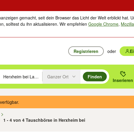
nanzeigen gemacht, seit dein Browser das Licht der Welt erblickt hat. U
n, solltest du ihn aktualisieren. Wir empfehlen
Google Chrome
,
Mozilla
Registrieren
oder
E
Ganzer Ort
Finden
hläge mit den Pfeiltasten nach oben/unten durchsuchen und mit Einga
 oder Ort eingeben. Eingabetaste drücken um zu suchen, oder Vorschl
Inserieren
Suche im Umkreis des gewählten Orts oder PLZ
verfügbar.
n
1 - 4 von 4 Tauschbörse in Herxheim bei