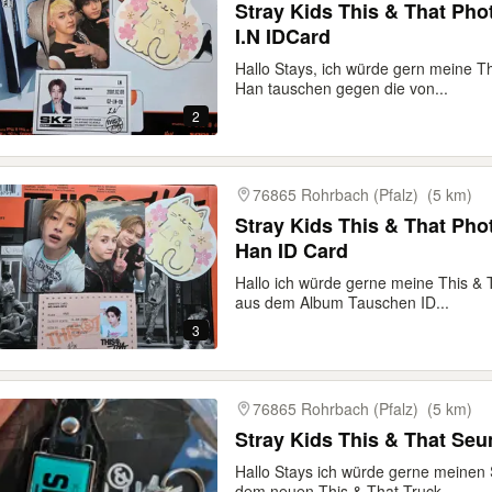
Stray Kids This & That Ph
I.N IDCard
Hallo Stays, ich würde gern meine 
Han tauschen gegen die von...
2
76865 Rohrbach (Pfalz)
(5 km)
Stray Kids This & That Pho
Han ID Card
Hallo ich würde gerne meine This & 
aus dem Album Tauschen ID...
3
76865 Rohrbach (Pfalz)
(5 km)
Stray Kids This & That Se
Hallo Stays ich würde gerne meine
dem neuen This & That Truck...