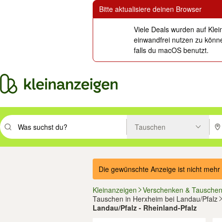
Bitte aktualisiere deinen Browser
Viele Deals wurden auf Klei
einwandfrei nutzen zu könne
falls du macOS benutzt.
Tauschen
Suchbegriff eingeben. Eingabetaste drücken um zu suchen, oder Vorsc
PLZ
Die gewünschte Anzeige ist nicht mehr 
Kleinanzeigen
Verschenken & Tausche
Tauschen in Herxheim bei Landau/Pfalz
Landau/Pfalz - Rheinland-Pfalz