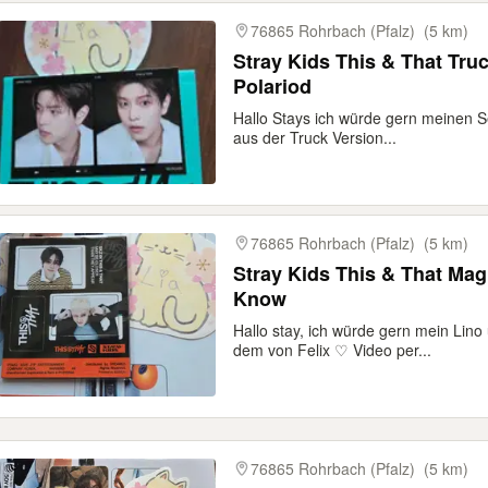
gebnisse
76865 Rohrbach (Pfalz)
(5 km)
Stray Kids This & That Truck Version Seungmin
Polariod
Hallo Stays ich würde gern meinen 
aus der Truck Version...
76865 Rohrbach (Pfalz)
(5 km)
Stray Kids This & That Ma
Know
Hallo stay, ich würde gern mein Lin
dem von Felix ♡ Video per...
76865 Rohrbach (Pfalz)
(5 km)