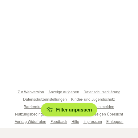
Zur Webversion
Anzeige aufgeben
Datenschutzerklärung
Datenschutzeinstellungen
Kinder- und Jugendschutz
Barrierefreiheitserklärung
Sicherheitslücken melden
Filter anpassen
Nutzungsbedingungen
Beliebte Suchen
Anzeigen Übersicht
Vertrag Widerrufen
Feedback
Hilfe
Impressum
Einloggen