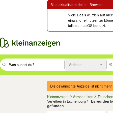
Bitte aktualisiere deinen Browser
Viele Deals wurden auf Klei
einwandfrei nutzen zu könne
falls du macOS benutzt.
Verleihen
Suchbegriff eingeben. Eingabetaste drücken um zu suchen, oder Vorsc
PLZ
Die gewünschte Anzeige ist nicht mehr 
Kleinanzeigen
Verschenken & Tausche
Verleihen in Eschenburg
Es wurden ke
gefunden.