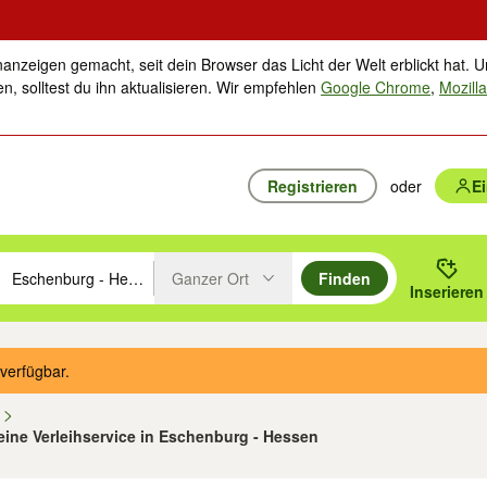
nanzeigen gemacht, seit dein Browser das Licht der Welt erblickt hat. U
n, solltest du ihn aktualisieren. Wir empfehlen
Google Chrome
,
Mozilla
Registrieren
oder
E
Ganzer Ort
Finden
hläge mit den Pfeiltasten nach oben/unten durchsuchen und mit Einga
 oder Ort eingeben. Eingabetaste drücken um zu suchen, oder Vorschl
Inserieren
Suche im Umkreis des gewählten Orts oder PLZ
verfügbar.
n
ine Verleihservice in Eschenburg - Hessen