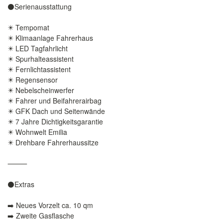
⚫️Serienausstattung
✴️ Tempomat
✴️ Klimaanlage Fahrerhaus
✴️ LED Tagfahrlicht
✴️ Spurhalteassistent
✴️ Fernlichtassistent
✴️ Regensensor
✴️ Nebelscheinwerfer
✴️ Fahrer und Beifahrerairbag
✴️ GFK Dach und Seitenwände
✴️ 7 Jahre Dichtigkeitsgarantie
✴️ Wohnwelt Emilia
✴️ Drehbare Fahrerhaussitze
⸻
⚫️Extras
➡️ Neues Vorzelt ca. 10 qm
➡️ Zweite Gasflasche