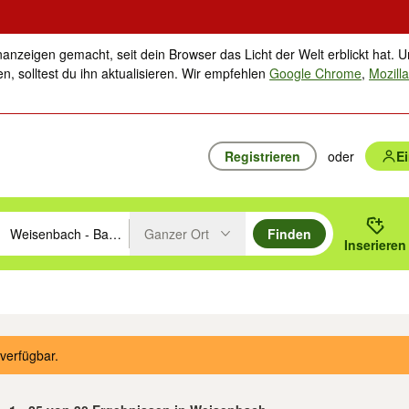
nanzeigen gemacht, seit dein Browser das Licht der Welt erblickt hat. U
n, solltest du ihn aktualisieren. Wir empfehlen
Google Chrome
,
Mozilla
Registrieren
oder
E
Ganzer Ort
Finden
hläge mit den Pfeiltasten nach oben/unten durchsuchen und mit Einga
 oder Ort eingeben. Eingabetaste drücken um zu suchen, oder Vorschl
Inserieren
Suche im Umkreis des gewählten Orts oder PLZ
ik
Familie, Kind & Baby
Haustiere
Freizeit, Hobby & Nachbarschaft
Musik
verfügbar.