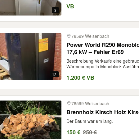
VB
3
76599 Weisenbach
Power World R290 Monob
17,6 kW – Fehler Er69
Beschreibung Verkaufe eine gebrauc
Wärmepumpe in Monoblock-Ausführu
12
1.200 € VB
76599 Weisenbach
Brennholz Kirsch Holz Ki
Der Baum war 6m lang.
150 €
250 €