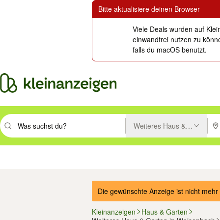
Bitte aktualisiere deinen Browser
Viele Deals wurden auf Klei
einwandfrei nutzen zu könne
falls du macOS benutzt.
Weiteres Haus & Garten
Suchbegriff eingeben. Eingabetaste drücken um zu suchen, oder Vorsc
PLZ
Immobilien
Mode & Beauty
Auto, Rad & Boot
Haus & Garten
Jobs
Elektron
Die gewünschte Anzeige ist nicht mehr 
Kleinanzeigen
Haus & Garten