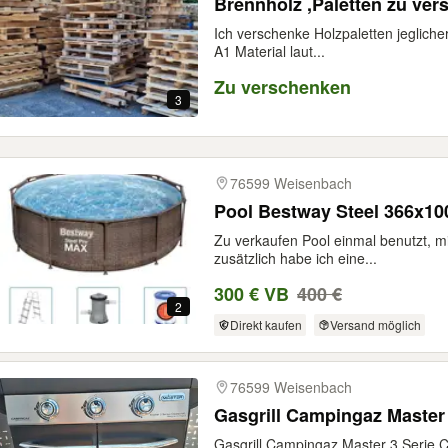
Brennholz ,Paletten zu ve
Ich verschenke Holzpaletten jegliche
A1 Material laut...
Zu verschenken
3
76599 Weisenbach
Pool Bestway Steel 366x100
Zu verkaufen Pool einmal benutzt, 
zusätzlich habe ich eine...
300 € VB
400 €
2
Direkt kaufen
Versand möglich
76599 Weisenbach
Gasgrill Campingaz Master 
Gasgrill Campingaz Master 3 Serie 