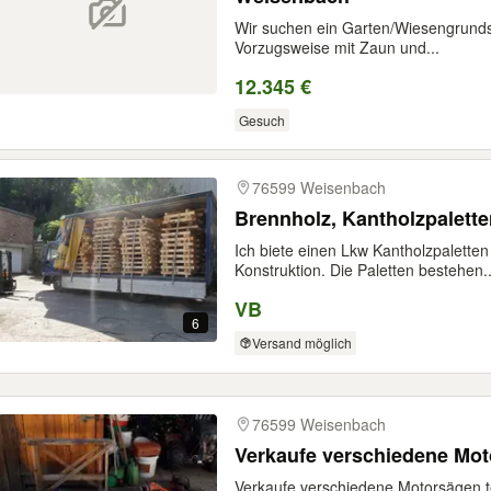
Wir suchen ein Garten/Wiesengrund
Vorzugsweise mit Zaun und...
12.345 €
Gesuch
76599 Weisenbach
Brennholz, Kantholzpalette
Ich biete einen Lkw Kantholzpalette
Konstruktion. Die Paletten bestehen..
VB
6
Versand möglich
76599 Weisenbach
Verkaufe verschiedene Mo
Verkaufe verschiedene Motorsägen tei