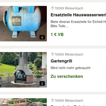
76599 Weisenbach
Ersatzteile Hauswasserwer
Biete diverse Ersatzteile für Einhel
Bitte Teile...
1 € VB
6
76599 Weisenbach
Gartengrill
Wird nicht mehr gebraucht
Zu verschenken
2
76599 Weisenbach