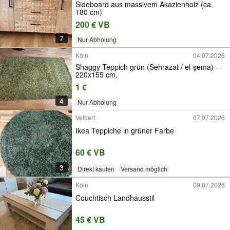
Sideboard aus massivem Akazienholz (ca.
180 cm)
200 € VB
7
Nur Abholung
Köln
04.07.2026
Shaggy Teppich grün (Sehrazat / el-şema) –
220x155 cm,
1 €
4
Nur Abholung
Velbert
07.07.2026
Ikea Teppiche ın grüner Farbe
60 € VB
3
Direkt kaufen
Versand möglich
Köln
09.07.2026
Couchtisch Landhausstil
45 € VB