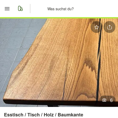
Start
Merkliste
Nachrichten
Anzeige aufgeben
6
Esstisch / Tisch / Holz / Baumkante