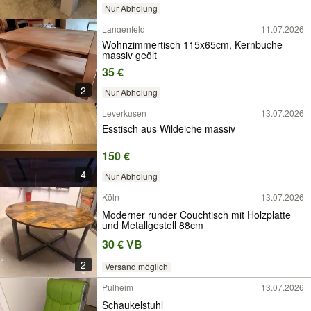
Nur Abholung
Langenfeld
11.07.2026
Wohnzimmertisch 115x65cm, Kernbuche
massiv geölt
35 €
2
Nur Abholung
Leverkusen
13.07.2026
Esstisch aus Wildeiche massiv
150 €
4
Nur Abholung
Köln
13.07.2026
Moderner runder Couchtisch mit Holzplatte
und Metallgestell 88cm
30 € VB
2
Versand möglich
Pulheim
13.07.2026
Schaukelstuhl