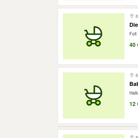
Di
Foll
40 
8
Bab
Hall
12 