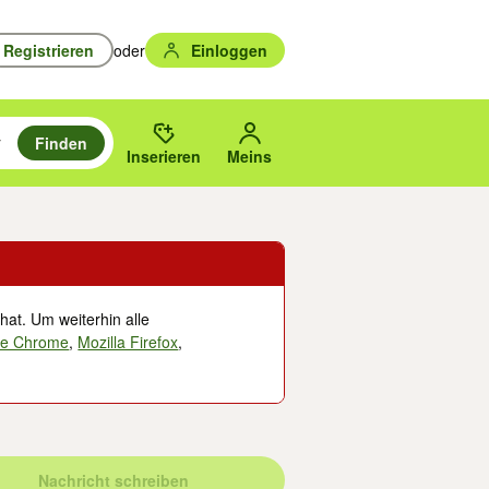
Registrieren
oder
Einloggen
Finden
en durchsuchen und mit Eingabetaste auswählen.
n um zu suchen, oder Vorschläge mit den Pfeiltasten nach oben/unten
des gewählten Orts oder PLZ.
Inserieren
Meins
hat. Um weiterhin alle
le Chrome
,
Mozilla Firefox
,
Nachricht schreiben