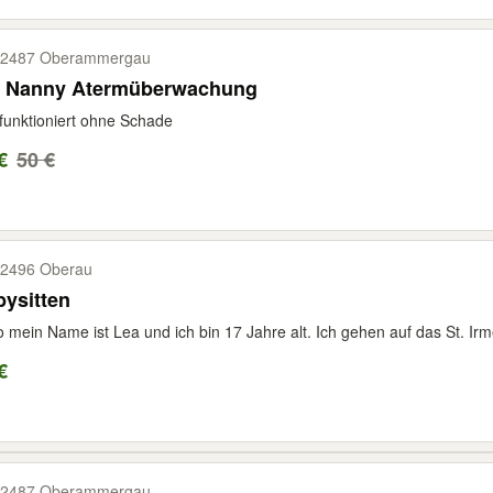
82487 Oberammergau
e Nanny Atermüberwachung
 funktioniert ohne Schade
€
50 €
2496 Oberau
ysitten
o mein Name ist Lea und ich bin 17 Jahre alt. Ich gehen auf das St. I
€
82487 Oberammergau