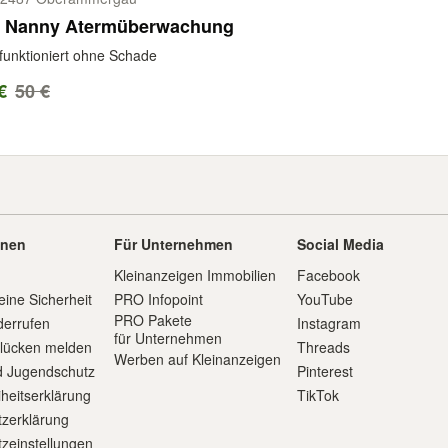
e Nanny Atermüberwachung
 funktioniert ohne Schade
€
50 €
onen
Für Unternehmen
Social Media
Kleinanzeigen Immobilien
Facebook
eine Sicherheit
PRO Infopoint
YouTube
PRO Pakete
derrufen
Instagram
für Unternehmen
slücken melden
Threads
Werben auf Kleinanzeigen
d Jugendschutz
Pinterest
iheitserklärung
TikTok
zerklärung
zeinstellungen