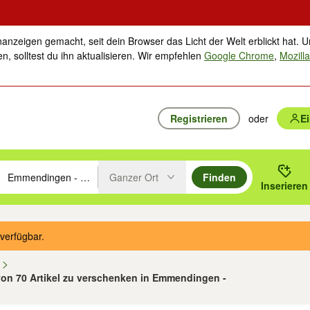
nanzeigen gemacht, seit dein Browser das Licht der Welt erblickt hat. U
n, solltest du ihn aktualisieren. Wir empfehlen
Google Chrome
,
Mozilla
Registrieren
oder
E
Ganzer Ort
Finden
hläge mit den Pfeiltasten nach oben/unten durchsuchen und mit Einga
 oder Ort eingeben. Eingabetaste drücken um zu suchen, oder Vorschl
Inserieren
Suche im Umkreis des gewählten Orts oder PLZ
verfügbar.
n
 von 70 Artikel zu verschenken in Emmendingen -