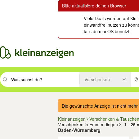
Bitte aktualisiere deinen Browser
Viele Deals wurden auf Klei
einwandfrei nutzen zu könne
falls du macOS benutzt.
Verschenken
Suchbegriff eingeben. Eingabetaste drücken um zu suchen, oder Vorsc
PLZ
Die gewünschte Anzeige ist nicht mehr 
Kleinanzeigen
Verschenken & Tausche
Verschenken in Emmendingen
1 - 25
Baden-Württemberg