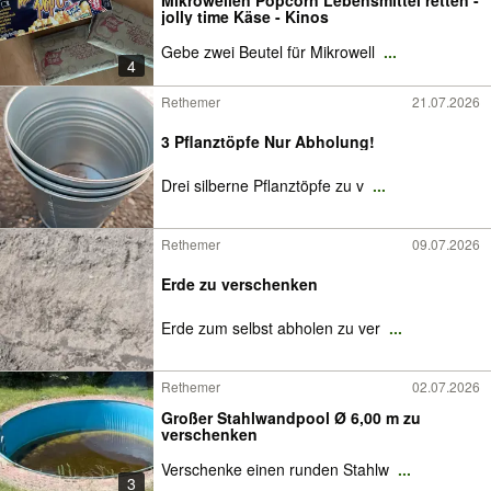
Mikrowellen Popcorn Lebensmittel retten -
jolly time Käse - Kinos
Gebe zwei Beutel für Mikrowell
...
4
Rethemer
21.07.2026
3 Pflanztöpfe Nur Abholung!
Drei silberne Pflanztöpfe zu v
...
Rethemer
09.07.2026
Erde zu verschenken
Erde zum selbst abholen zu ver
...
Rethemer
02.07.2026
Großer Stahlwandpool Ø 6,00 m zu
verschenken
Verschenke einen runden Stahlw
...
3