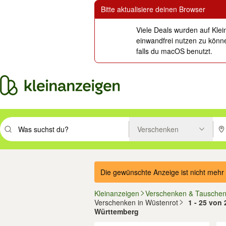
Bitte aktualisiere deinen Browser
Viele Deals wurden auf Klei
einwandfrei nutzen zu könne
falls du macOS benutzt.
Verschenken
Suchbegriff eingeben. Eingabetaste drücken um zu suchen, oder Vorsc
PLZ
Die gewünschte Anzeige ist nicht mehr 
Kleinanzeigen
Verschenken & Tausche
Verschenken in Wüstenrot
1 - 25 von
Württemberg