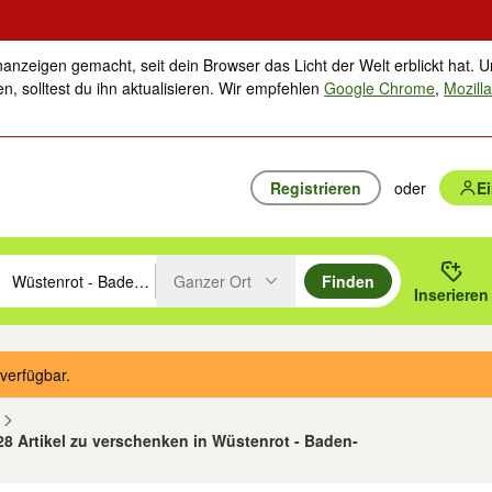
nanzeigen gemacht, seit dein Browser das Licht der Welt erblickt hat. U
n, solltest du ihn aktualisieren. Wir empfehlen
Google Chrome
,
Mozilla
Registrieren
oder
E
Ganzer Ort
Finden
hläge mit den Pfeiltasten nach oben/unten durchsuchen und mit Einga
 oder Ort eingeben. Eingabetaste drücken um zu suchen, oder Vorschl
Inserieren
Suche im Umkreis des gewählten Orts oder PLZ
verfügbar.
n
 28 Artikel zu verschenken in Wüstenrot - Baden-