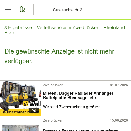
Start
3 Ergebnisse –
Verleihservice in Zweibrücken - Rheinland-
Pfalz
Merkliste
Die gewünschte Anzeige ist nicht mehr
Nachrichten
verfügbar.
Anzeige aufgeben
Zweibrücken
31.07.2026
Mieten: Bagger Radlader Anhänger
Rüttelplatte Steinsäge..etc.
Wir sind Zweibrückens größter
...
20
Zweibrücken
15.06.2026
Partyzelt Festzelt 4x8m, 5x10m mieten